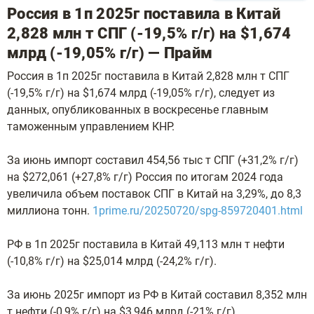
Россия в 1п 2025г поставила в Китай
2,828 млн т СПГ (-19,5% г/г) на $1,674
млрд (-19,05% г/г) — Прайм
Россия в 1п 2025г поставила в Китай 2,828 млн т СПГ
(-19,5% г/г) на $1,674 млрд (-19,05% г/г), следует из
данных, опубликованных в воскресенье главным
таможенным управлением КНР.
За июнь импорт составил 454,56 тыс т СПГ (+31,2% г/г)
на $272,061 (+27,8% г/г) Россия по итогам 2024 года
увеличила объем поставок СПГ в Китай на 3,29%, до 8,3
миллиона тонн.
1prime.ru/20250720/spg-859720401.html
РФ в 1п 2025г поставила в Китай 49,113 млн т нефти
(-10,8% г/г) на $25,014 млрд (-24,2% г/г).
За июнь 2025г импорт из РФ в Китай составил 8,352 млн
т нефти (-0,9% г/г) на $3,946 млрд (-21% г/г).