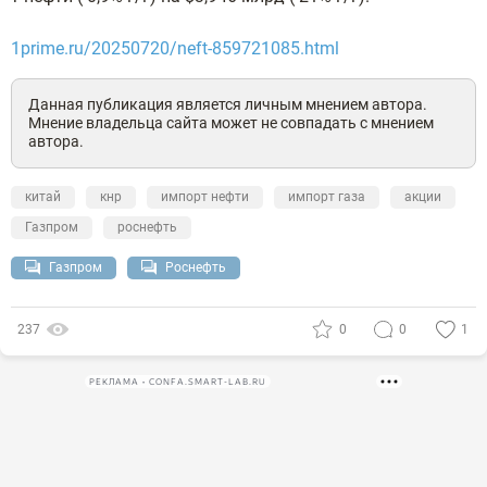
1prime.ru/20250720/neft-859721085.html
Данная публикация является личным мнением автора.
Мнение владельца сайта может не совпадать с мнением
автора.
китай
кнр
импорт нефти
импорт газа
акции
Газпром
роснефть
Газпром
Роснефть
237
0
0
1
РЕКЛАМА • CONFA.SMART-LAB.RU