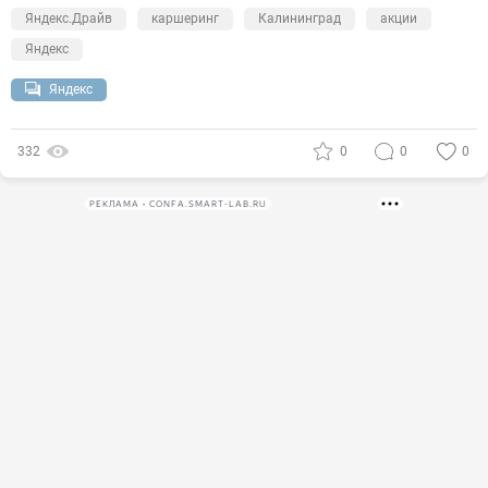
Яндекс.Драйв
каршеринг
Калининград
акции
Яндекс
Яндекс
332
0
0
0
РЕКЛАМА • CONFA.SMART-LAB.RU