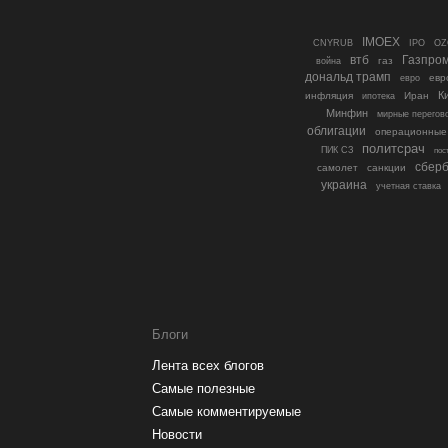
IMOEX
IPO
CNYRUB
OZ
втб
Газпро
газ
война
дональд трамп
евр
евро
К
инфляция
ипотека
Иран
Минфин
мирные перегов
облигации
операционные
политсрач
ПИК СЗ
пос
сберб
самолет
санкции
украина
учетная ставка
Блоги
Лента всех блогов
Самые полезные
Самые комментируемые
Новости