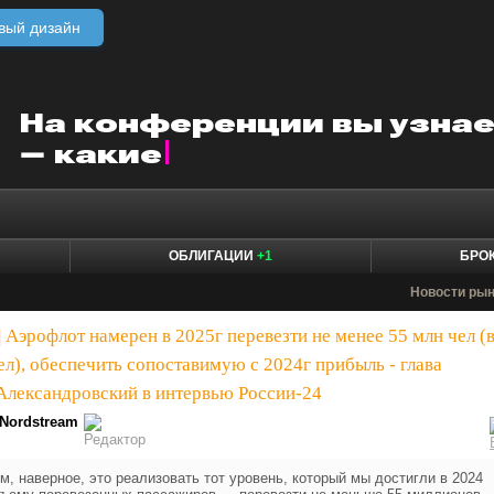
вый дизайн
ОБЛИГАЦИИ
+1
БРО
Новости ры
|
Аэрофлот намерен в 2025г перевезти не менее 55 млн чел (
чел), обеспечить сопоставимую с 2024г прибыль - глава
Александровский в интервью России-24
Nordstream
, наверное, это реализовать тот уровень, который мы достигли в 2024