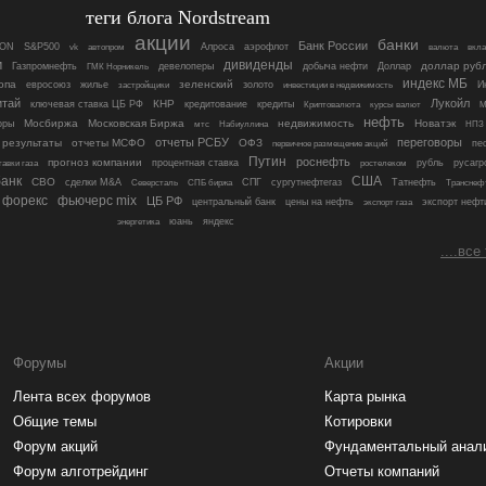
теги блога Nordstream
акции
банки
Банк России
ON
S&P500
Алроса
аэрофлот
vk
автопром
валюта
вкл
м
дивиденды
девелоперы
доллар руб
Газпромнефть
ГМК Норникель
добыча нефти
Доллар
индекс МБ
опа
зеленский
евросоюз
жилье
золото
инвестиции в недвижимость
И
застройщики
итай
Лукойл
КНР
ключевая ставка ЦБ РФ
кредитование
кредиты
Криптовалюта
курсы валют
М
нефть
Мосбиржа
Московская Биржа
недвижимость
Новатэк
оры
мтс
Набиуллина
НПЗ
отчеты РСБУ
переговоры
 результаты
отчеты МСФО
ОФЗ
пе
первичное размещение акций
Путин
роснефть
прогноз компании
процентная ставка
рубль
русагр
тавки газа
ростелеком
анк
США
СВО
сделки M&A
Северсталь
СПБ биржа
СПГ
сургутнефтегаз
Татнефть
Транснеф
форекс
фьючерс mix
ЦБ РФ
центральный банк
цены на нефть
экспорт нефт
экспорт газа
яндекс
энергетика
юань
....все
Форумы
Акции
Лента всех форумов
Карта рынка
Общие темы
Котировки
Форум акций
Фундаментальный анал
Форум алготрейдинг
Отчеты компаний