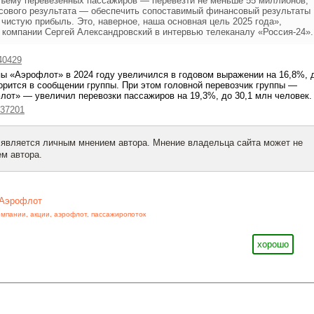
объему перевезенных пассажиров — перевезти не меньше 55 миллионов,
нсового результата — обеспечить сопоставимый финансовый результаты
чистую прибыль. Это, наверное, наша основная цель 2025 года»,
 компании Сергей Александровский в интервью телеканалу «Россия-24».
40429
ы «Аэрофлот» в 2024 году увеличился в годовом выражении на 16,8%, 
ворится в сообщении группы. При этом головной перевозчик группы —
лот» — увеличил перевозки пассажиров на 19,3%, до 30,1 млн человек
037201
 является личным мнением автора. Мнение владельца сайта может не
м автора.
Аэрофлот
омпании
,
акции
,
аэрофлот
,
пассажиропоток
хорошо