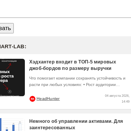
MART-LAB:
Хэдхантер входит в ТОП-5 мировых
джоб-бордов по размеру выручки
Что помогает компании сохранять устойчивость и
расти при любых условиях: • Рост аудитории
основного продукта. Крупнейший в СНГ джоб-борд
04 августа 2026,
hh․ru...
HeadHunter
14:49
Немного об управлении активами. Для
заинтересованных