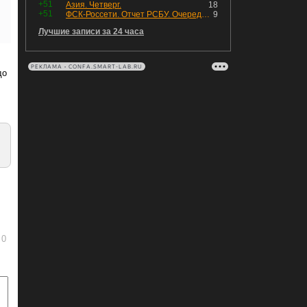
+51
Азия. Четверг.
18
+51
ФСК-Россети. Отчет РСБУ. Очередная допка - бомбовые новости в эфире
9
Лучшие записи за 24 часа
РЕКЛАМА • CONFA.SMART-LAB.RU
до
.
0