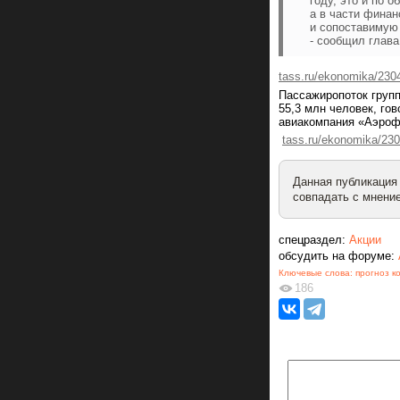
году, это и по 
а в части фина
и сопоставимую 
- сообщил глава
tass.ru/ekonomika/230
Пассажиропоток групп
55,3 млн человек, го
авиакомпания «Аэроф
tass.ru/ekonomika/23
Данная публикация
совпадать с мнение
спецраздел:
Акции
обсудить на форуме:
Ключевые слова:
прогноз к
186