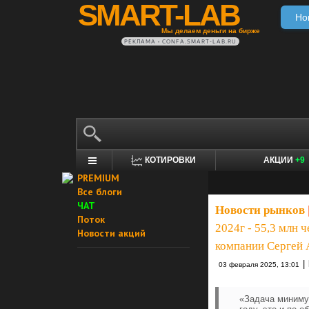
SMART-LAB
Но
Мы делаем деньги на бирже
РЕКЛАМА • CONFA.SMART-LAB.RU
КОТИРОВКИ
АКЦИИ
+9
PREMIUM
Все блоги
ЧАТ
Новости рынков
Поток
2024г - 55,3 млн 
Новости акций
компании Сергей 
|
03 февраля 2025, 13:01
«Задача минимум