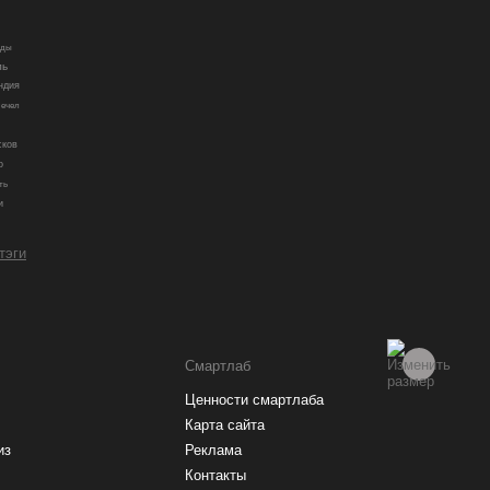
ады
ль
ндия
ечел
сков
о
ть
и
 тэги
Смартлаб
Ценности смартлаба
Карта сайта
из
Реклама
Контакты