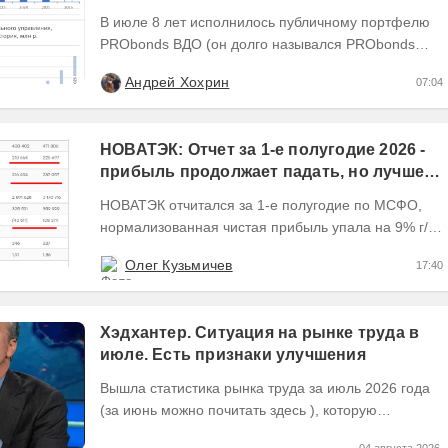
В июле 8 лет исполнилось публичному портфелю
PRObonds ВДО (он долго назывался PRObonds
№1), пятый год ведется публичный портфель
Андрей Хохрин
07:04
PRObonds...
НОВАТЭК: Отчет за 1-е полугодие 2026 -
прибыль продолжает падать, но лучшее
впереди, если не прилетит
НОВАТЭК отчитался за 1-е полугодие по МСФО,
нормализованная чистая прибыль упала на 9% г/г
Пресс релизы максимально...
Олег Кузьмичев
17:40
Хэдхантер. Ситуация на рынке труда в
июле. Есть признаки улучшения
Вышла статистика рынка труда за июль 2026 года
(за июнь можно почитать здесь ), которую
Хедхантер публикует ежемесячно, что же там...
04 августа 2026,