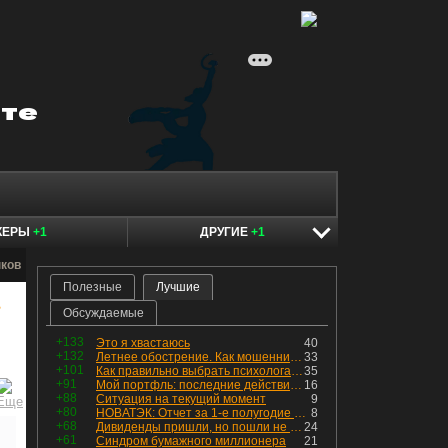
КЕРЫ
+1
ДРУГИЕ
+1
нков
Полезные
Лучшие
в
Обсуждаемые
+133
Это я хвастаюсь
40
+132
Летнее обострение. Как мошенники пытаются подсунуть кнопку "БАБЛО" девушкам
33
+101
Как правильно выбрать психолога. Показания к лечению
35
+91
Мой портфль: последние действия и текущая структура. Краткий комментарий по всем позициям
16
+88
Ситуация на текущий момент
9
+80
НОВАТЭК: Отчет за 1-е полугодие 2026 - прибыль продолжает падать, но лучшее впереди, если не прилетит
8
+68
Дивиденды пришли, но пошли не туда
24
+61
Синдром бумажного миллионера
21