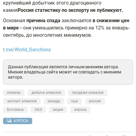
крупнейший добытчик этого драгоценного
камня
Россия статистику по экспорту не публикуют.
Основная
причина спада
заключается
в снижении цен
в мире -
они уменьшились примерно на 12% за январь-
сентябрь, до многолетних минимумов.
t.me/World_Sanctions
Данная публикация является личным мнением автора.
Мнение владельца сайта может не совпадать с мнением
автора.
алмазы
добыча алмазов
продажи алмазов
экспорт алмазов
канада
сша
россия
Ботсвана
ОАЭ
акции
алроса
АЛРОСА