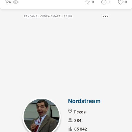
324
0
1
0
РЕКЛАМА • CONFA.SMART-LAB.RU
Nordstream
Псков
384
85 042