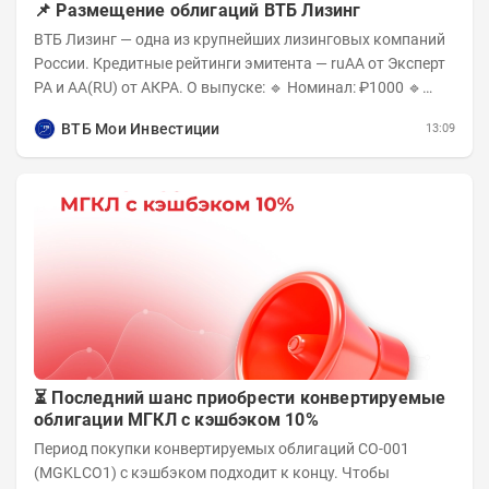
📌 Размещение облигаций ВТБ Лизинг
ВТБ Лизинг — одна из крупнейших лизинговых компаний
России. Кредитные рейтинги эмитента — ruAA от Эксперт
РА и AA(RU) от АКРА. О выпуске: 🔹 Номинал: ₽1000 🔹
Объём...
ВТБ Мои Инвестиции
13:09
⏳ Последний шанс приобрести конвертируемые
облигации МГКЛ с кэшбэком 10%
Период покупки конвертируемых облигаций СО-001
(MGKLCO1) с кэшбэком подходит к концу. Чтобы