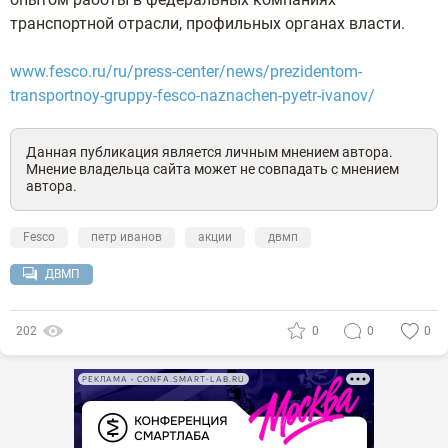
транспортной отрасли, профильных органах власти.
www.fesco.ru/ru/press-center/news/prezidentom-
transportnoy-gruppy-fesco-naznachen-pyetr-ivanov/
Данная публикация является личным мнением автора.
Мнение владельца сайта может не совпадать с мнением
автора.
Fesco
петр иванов
акции
двмп
ДВМП
202
0
0
0
РЕКЛАМА • CONFA.SMART-LAB.RU