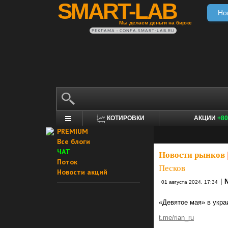
SMART-LAB
Но
Мы делаем деньги на бирже
РЕКЛАМА • CONFA.SMART-LAB.RU
КОТИРОВКИ
АКЦИИ
+80
PREMIUM
Все блоги
ЧАТ
Новости рынков
Поток
Песков
Новости акций
|
01 августа 2024, 17:34
«Девятое мая» в укра
t.me/rian_ru