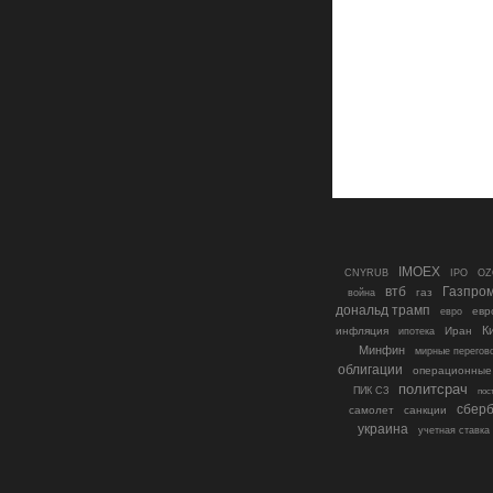
IMOEX
IPO
CNYRUB
OZ
втб
Газпро
газ
война
дональд трамп
евр
евро
К
инфляция
ипотека
Иран
Минфин
мирные перегов
облигации
операционные
политсрач
ПИК СЗ
пос
сберб
самолет
санкции
украина
учетная ставка