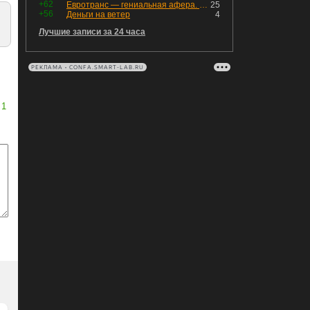
+62
Евротранс — гениальная афера. Собрал с инвесторов денег, выплатил дивидендов больше текущей капитализации и ушёл в дефолт
25
+56
Деньги на ветер
4
Лучшие записи за 24 часа
РЕКЛАМА • CONFA.SMART-LAB.RU
1