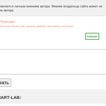
 является личным мнением автора. Мнение владельца сайта может не
м автора.
Политсрач
ятое мая
,
песков
,
мир
,
украина
,
дружба
,
переговоры
,
политсрач
хорошо
MART-LAB: