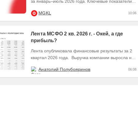
за январь–июль 2026 года. Ключевые показатели:
💰 Выручка — 29,8 млрд рублей, рост в 2,5...
MGKL
10:06
Лента МСФО 2 кв. 2026 г. - Окей, а где
прибыль?
Лента опубликовала финансовые результаты за 2
квартал 2026 года. Выручка компании выросла на
28,8% во 2 квартале до 341,6 млрд руб. В 1...
Анатолий Полубояринов
06:08