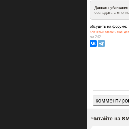
Данная публикация
совпадать с мнение
обсудить на форуме:
Ключевые слова:
9 мая
,
дев
242
Читайте на S