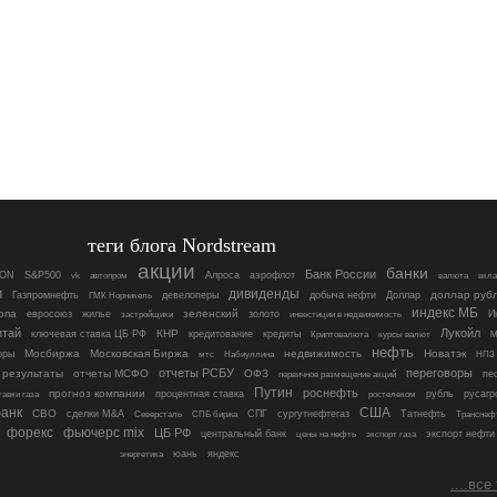
теги блога Nordstream
акции
банки
Банк России
ON
S&P500
Алроса
аэрофлот
vk
автопром
валюта
вкл
м
дивиденды
девелоперы
доллар руб
Газпромнефть
ГМК Норникель
добыча нефти
Доллар
индекс МБ
опа
зеленский
евросоюз
жилье
золото
инвестиции в недвижимость
И
застройщики
итай
Лукойл
КНР
ключевая ставка ЦБ РФ
кредитование
кредиты
Криптовалюта
курсы валют
М
нефть
Мосбиржа
Московская Биржа
недвижимость
Новатэк
оры
мтс
Набиуллина
НПЗ
отчеты РСБУ
переговоры
 результаты
отчеты МСФО
ОФЗ
пе
первичное размещение акций
Путин
роснефть
прогноз компании
процентная ставка
рубль
русагр
тавки газа
ростелеком
анк
США
СВО
сделки M&A
Северсталь
СПГ
сургутнефтегаз
Татнефть
СПБ биржа
Транснеф
форекс
фьючерс mix
ЦБ РФ
центральный банк
цены на нефть
экспорт нефти
экспорт газа
яндекс
энергетика
юань
....все