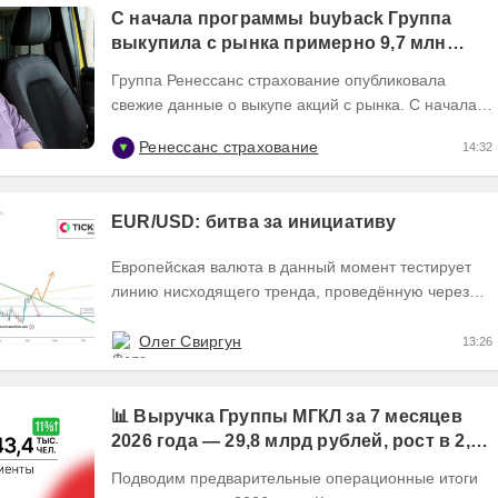
С начала программы buyback Группа
выкупила с рынка примерно 9,7 млн
акций RENI
Группа Ренессанс страхование опубликовала
свежие данные о выкупе акций с рынка. C начала
программы buyback в июне 2026 года Группа
Ренессанс страхование
14:32
выкупила с...
EUR/USD: битва за инициативу
Европейская валюта в данный момент тестирует
линию нисходящего тренда, проведённую через
точки 1 и 2, пытаясь закрыть текущий день
формированием...
Олег Свиргун
13:26
📊 Выручка Группы МГКЛ за 7 месяцев
2026 года — 29,8 млрд рублей, рост в 2,5
раза
Подводим предварительные операционные итоги