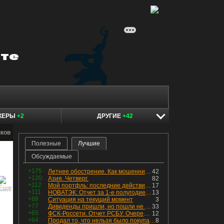
КЕРЫ
+2
ДРУГИЕ
+42
нков
Полезные
Лучшие
Обсуждаемые
+175
Летнее обострение. Как мошенники пытаются подсунуть кнопку "БАБЛО" девушкам
42
+120
Азия. Четверг.
82
+112
Мой портфль: последние действия и текущая структура. Краткий комментарий по всем позициям
17
+111
НОВАТЭК: Отчет за 1-е полугодие 2026 - прибыль продолжает падать, но лучшее впереди, если не прилетит
13
+88
Ситуация на текущий момент
3
+77
Дивиденды пришли, но пошли не туда
33
+65
ФСК-Россети. Отчет РСБУ. Очередная допка - бомбовые новости в эфире
12
+64
Продал то, что нельзя было покупать. Изменения в портфеле
8