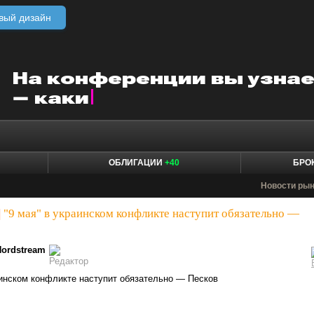
вый дизайн
ОБЛИГАЦИИ
+40
БРО
Новости ры
|
"9 мая" в украинском конфликте наступит обязательно —
Nordstream
инском конфликте наступит обязательно — Песков