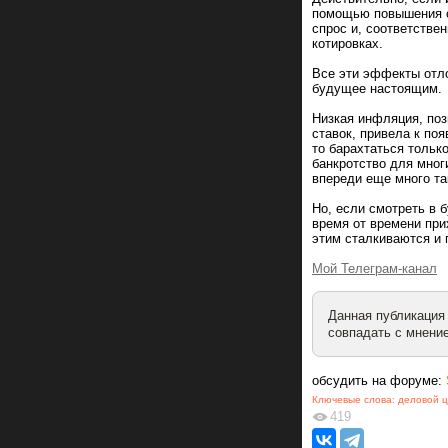
помощью повышения с
спрос и, соответстве
котировках.
Все эти эффекты отло
будущее настоящим.
Низкая инфляция, поз
ставок, привела к по
то барахтаться тольк
банкротство для мног
впереди еще много та
Но, если смотреть в 
время от времени при
этим сталкиваются и 
Мой Телеграм-канал
Данная публикация
совпадать с мнение
обсудить на форуме:
Ключевые слова:
деловой ц
419