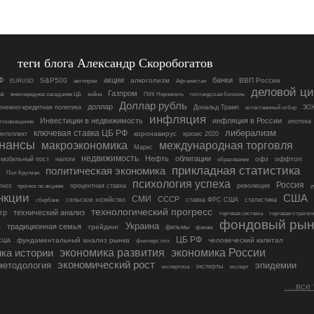
теги блога Александр Скоробогатов
Ф
акции
банки
S&P500
алкоголизм
ВВП России
EURUSD
автопром
Афганистан
деловой ци
Газпром
на
внеочередное заседание ЦБ
война
ГМК Норникель
голландская болезнь
Доллар рубль
доллар
енежно-кредитная политика
Дональд Трамп
ЗО
естественный отбор
инфляция
Инвестиции в недвижимость
инфляция в России
ипотека
тозамещение
либерализм
ключевая ставка ЦБ РФ
коронавирус
интеллект
кризис 2020
нансы
макроэкономика
международная торговля
Маркс
недвижимость
Нефть
облигации
офз
оффтоп
мобильный пост
налоги
образование
прикладная статистика
политическая экономика
Пол Кругман
психология успеха
Россия
гноз
процентная ставка
революция
прогноз по акциям
р
нкции
США
СМИ
СССР
сельское хозяйство
ставка ФРС США
статистика
сбербанк
технологический прогресс
гр
технический анализ
торговая система
торговая стратег
фондовый рын
Украина
традиционная семья
трейдинг
фильмы
ы
финам
ЦБ РФ
фундаментальный анализ рынка
человеческий капитал
США
фьючерс mix
экономика развития
ка истории
экономика России
экономический рост
методология
эпидемии
эксперты
экспертиза
экспорт
....все