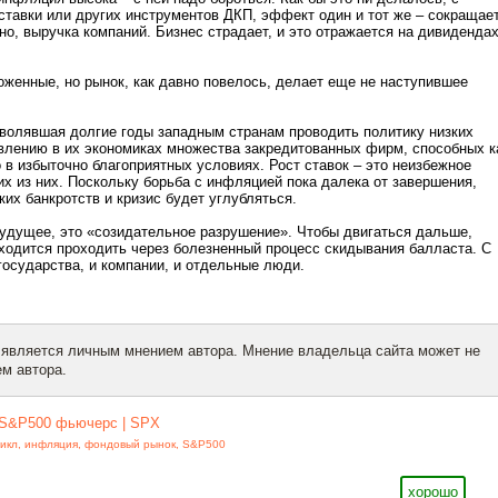
тавки или других инструментов ДКП, эффект один и тот же – сокращае
нно, выручка компаний. Бизнес страдает, и это отражается на дивидендах
женные, но рынок, как давно повелось, делает еще не наступившее
волявшая долгие годы западным странам проводить политику низких
явлению в их экономиках множества закредитованных фирм, способных к
о в избыточно благоприятных условиях. Рост ставок – это неизбежное
их из них. Поскольку борьба с инфляцией пока далека от завершения,
ких банкротств и кризис будет углубляться.
будущее, это «созидательное разрушение». Чтобы двигаться дальше,
ходится проходить через болезненный процесс скидывания балласта. С
государства, и компании, и отдельные люди.
 является личным мнением автора. Мнение владельца сайта может не
м автора.
S&P500 фьючерс | SPX
икл
,
инфляция
,
фондовый рынок
,
S&P500
хорошо