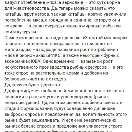
вздул потребление мяса, а зерновые — это суть корма
для животноводства. Да, теперь можно сказать, что
китайцы жрут негров, так как китайцы кратно увеличили
потребление мяса, а говядина и свинина, которую они
сожрали — в свою очередь сожрала мировые избытки
сои и кукурузы.
Самое интересное нас ждет дальше. «Золотой миллиард»
планеты постепенно превращается в «три золотых
миллиарда». На подходе взрывной рост потребления
мяса в экономиках БРИКС, а также некоторых бурных
экономиках ЮВА. Одновременно — взрывной рост
искусственного производства рыбных ресурсов — а это
тоже спрос на растительные корма и добавки из
белковых животных отходов.
Да, жрачка будет дорожать.
Да, формируется глобальный мировой рынок жрачки по
аналогии с рынком угля и углеводородов (рынок
энергоресурсов). Да, на этом рынке, особенно сейчас, в
стадии формирования, будут совершенно дичайшие
выбросы спроса и предложения, да, волатильность этого
рынка будет зашкаливать. И если на энергетических
рынках баланс спроса и предложения упирается строго