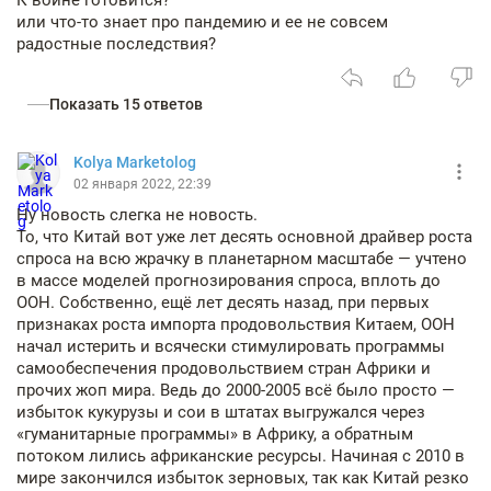
К войне готовится?
или что-то знает про пандемию и ее не совсем
радостные последствия?
Показать 15 ответов
Kolya Marketolog
02 января 2022, 22:39
Ну новость слегка не новость.
То, что Китай вот уже лет десять основной драйвер роста
спроса на всю жрачку в планетарном масштабе — учтено
в массе моделей прогнозирования спроса, вплоть до
ООН. Собственно, ещё лет десять назад, при первых
признаках роста импорта продовольствия Китаем, ООН
начал истерить и всячески стимулировать программы
самообеспечения продовольствием стран Африки и
прочих жоп мира. Ведь до 2000-2005 всё было просто —
избыток кукурузы и сои в штатах выгружался через
«гуманитарные программы» в Африку, а обратным
потоком лились африканские ресурсы. Начиная с 2010 в
мире закончился избыток зерновых, так как Китай резко