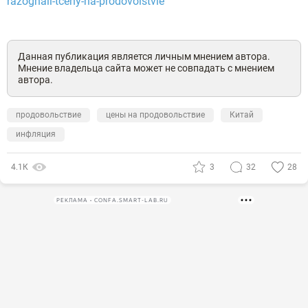
razognali-tceny-na-prodovolstvie
Данная публикация является личным мнением автора.
Мнение владельца сайта может не совпадать с мнением
автора.
продовольствие
цены на продовольствие
Китай
инфляция
4.1К
3
32
28
РЕКЛАМА • CONFA.SMART-LAB.RU