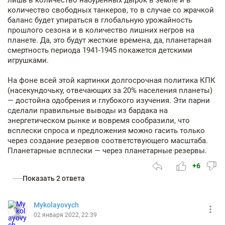
лишь в количество набуренных дырок в земле и в
количество свободных танкеров, то в случае со жрачкой
баланс будет упираться в глобальную урожайность
прошлого сезона и в количество лишних негров на
планете. Да, это будут жесткие времена, да, планетарная
смертность периода 1941-1945 покажется детскими
игрушками.
На фоне всей этой картинки долгосрочная политика КПК
(насекундочьку, отвечающих за 20% населения планеты)
— достойна одобрения и глубокого изучения. Эти парни
сделали правильные выводы из бардака на
энергетическом рынке и вовремя сообразили, что
всплески спроса и предложения можно гасить только
через создание резервов соответствующего масштаба.
Планетарные всплески — через планетарные резервы.
+6
Показать 2 ответа
Mykolayovych
02 января 2022, 22:39