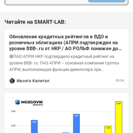
Читайте на SMART-LAB:
Обновление кредитных рейтингов в ВДО и
розничных облигациях (АПРИ подтвержден на
уровне BBB-.ru от НКР / АО РОЛЬФ понижен до
А-(RU) / Элит Строй присвоен на уровне BBB.ru)
🟢ПАО АПРИ НКР подтвердило кредитный рейтинг на
уровне BBB-.ru ПАО АПРИ – основная компания группы
АПРИ, выполняющая функции девелопера при
реализации проектов. Группа с 2014 года...
Иволга Капитал
09:54