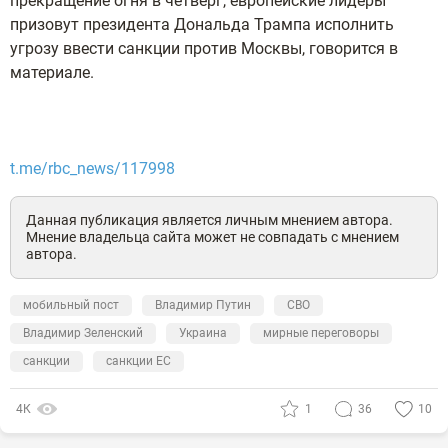
прекращение огня в четверг, европейские лидеры
призовут президента Дональда Трампа исполнить
угрозу ввести санкции против Москвы, говорится в
материале.
t.me/rbc_news/117998
Данная публикация является личным мнением автора.
Мнение владельца сайта может не совпадать с мнением
автора.
мобильный пост
Владимир Путин
СВО
Владимир Зеленский
Украина
мирные переговоры
санкции
санкции ЕС
4К
1
36
10