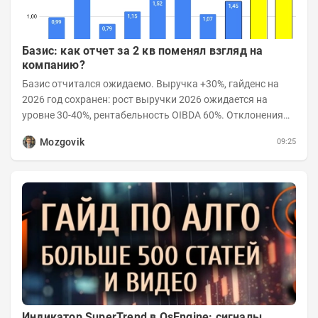
Базис: как отчет за 2 кв поменял взгляд на
компанию?
Базис отчитался ожидаемо. Выручка +30%, гайденс на
2026 год сохранен: рост выручки 2026 ожидается на
уровне 30-40%, рентабельность OIBDA 60%. Отклонения
значений отчета 2-го квартала от модели —...
Mozgovik
09:25
Индикатор SuperTrend в OsEngine: сигналы,