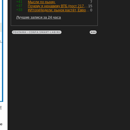
+41
Мысли по рынку.
7
+37
Почему я ненавижу ВТБ (пост 217, 12+)
15
+33
#ИтогиНедели: рынок растёт, ЕвроТранс трещит
0
Лучшие записи за 24 часа
РЕКЛАМА • CONFA.SMART-LAB.RU
Е
ые