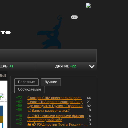
КЕРЫ
+1
ДРУГИЕ
+22
Bull
Полезные
Лучшие
Обсуждаемые
+72
Санкции США пристрелили рост акций в России
44
+62
Сенат США принял санкции Линдси Грэма против России
21
+59
Где находится Грузия : Европа или Азия
82
+56
18
📈 Валюта развернулась?
+46
💪 ОФЗ с самыми жирными фиксированными купонами
4
+42
Зеленоградский вайб
10
+42
3
🚂 📬 РЖД против Почты России – Какие облигации выбрать?