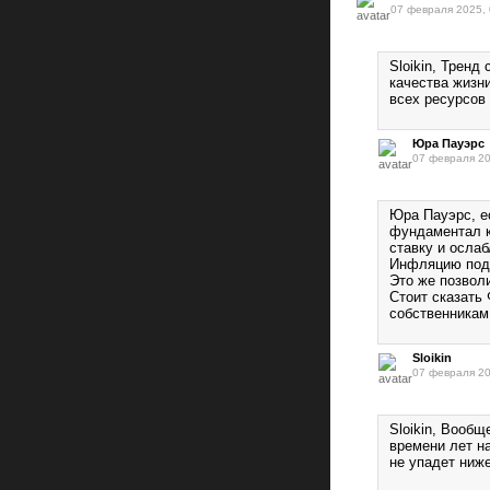
07 февраля 2025, 
Sloikin, Тренд
качества жизни
всех ресурсов 
Юра Пауэрс
07 февраля 20
Юра Пауэрс, е
фундаментал к
ставку и ослаб
Инфляцию под
Это же позвол
Стоит сказать
собственникам
Sloikin
07 февраля 20
Sloikin, Вообщ
времени лет на
не упадет ниже