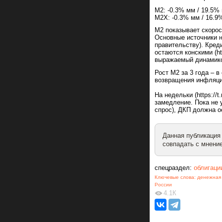
М2: -0.3% мм / 19.5% г
М2Х: -0.3% мм / 16.9%
М2 показывает скорос
Основные источники н
правительству). Кред
остаются конскими (ht
выражаемый динамико
Рост М2 за 3 года – в
возвращения инфляции
На недельки (https://
замедление. Пока не
спрос), ДКП должна о
Данная публикация
совпадать с мнение
спецраздел:
облигаци
Ключевые слова:
денежная
России
4.1К