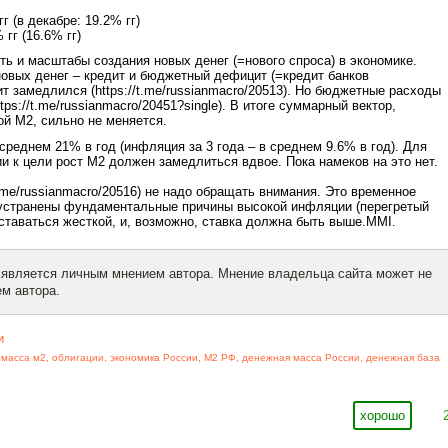
г (в декабре: 19.2% гг)
 гг (16.6% гг)
ть и масштабы создания новых денег (=нового спроса) в экономике.
овых денег – кредит и бюджетный дефицит (=кредит банков
ит замедлился (https://t.me/russianmacro/20513). Но бюджетные расходы
tps://t.me/russianmacro/20451?single). В итоге суммарный вектор,
й М2, сильно не меняется.
 среднем 21% в год (инфляция за 3 года – в среднем 9.6% в год). Для
 к цели рост М2 должен замедлиться вдвое. Пока намеков на это нет.
t.me/russianmacro/20516) не надо обращать внимания. Это временное
 устранены фундаментальные причины высокой инфляции (перегретый
ставаться жесткой, и, возможно, ставка должна быть выше.MMI.
 является личным мнением автора. Мнение владельца сайта может не
м автора.
и
 масса м2
,
облигации
,
экономика России
,
М2 РФ
,
денежная масса России
,
денежная база
хорошо