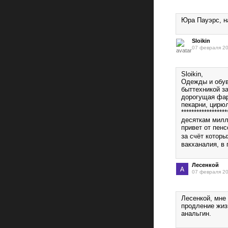
Юра Пауэрс, н
Sloikin
07 февраля 20
Sloikin,
Одежды и обув
быттехникой з
дорогущая фар
пекарни, цирюл
******************
десяткам милл
привет от пенсо
за счёт которы
вакханалия, в
Лесенкой
07 февраля 20
Лесенкой, мне 
продление жизн
анальгин.