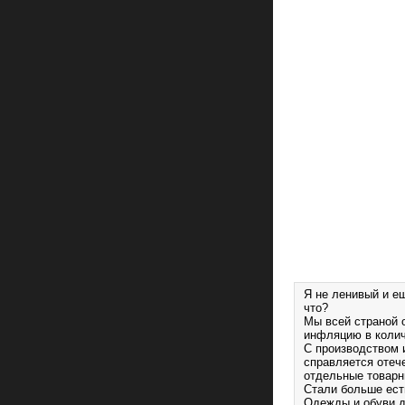
Я не ленивый и е
что?
Мы всей страной 
инфляцию в колич
С производством 
справляется отече
отдельные товарн
Стали больше ест
Одежды и обуви д