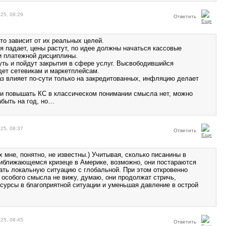
25, 08:29
Ответить
то зависит от их реальных целей.
я падает, цены растут, по идее должны начаться кассовые
и платежной дисциплины.
уть и пойдут закрытия в сфере услуг. Высвободившийся
дет сетевикам и маркетплейсам.
аз влияет по-сути только на закредитованных, инфляцию делает
ни повышать КС в классическом понимании смысла нет, можно
абыть на год, но…
25, 08:37
Ответить
их мне, понятно, не известны.) Учитывая, сколько писанины в
риближающемся кризеце в Америке, возможно, они постараются
ать локальную ситуацию с глобальной. При этом откровенно
о особого смысла не вижу, думаю, они продолжат стричь,
сурсы в благоприятной ситуации и уменьшая давление в острой
25, 08:45
Ответить