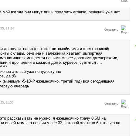
а мой взгляд они могут лишь продлить агонию, решений уже нет.
25, 22:24
Ответить
и до одури, напитков тоже, автомобилями и электроникой/
абиты склады, бензина и валежника хватает, импортная
ма активно замещается нашими менее дорогими дженериками,
ьни и дрочильни в каждом доме, курьеры суетятся ....
*****
ионов это всё уже полудоступно
в, да ;0/
х (минимум -5-10к₽ ежемесячно, третий год) вся сегодняшняя
 первую очередь
25, 11:50
Ответить
это рассказывать не нужно, я ежемесячно трачу 0,5М на
и своей мамы, а пенсия у нее 32, которой хватило бы только на