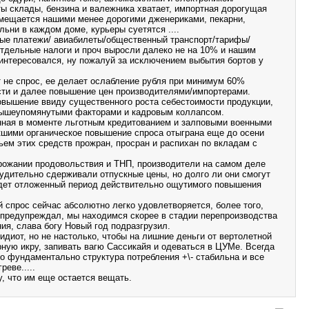
ты склады, бензина и валежника хватает, импортная дорогущая
мещается нашими менее дорогими дженериками, пекарни,
ьни в каждом доме, курьеры суетятся ....
ые платежи/ авиабилеты/общественный транспорт/тарифы/
тдельные налоги и проч выросли далеко не на 10% и нашим
 интересовался, ну пожалуй за исключением выбытия бортов у
не спрос, ее делает ослабление рубля при минимум 60%
ти и далее повышение цен производителями/импортерами.
овышение ввиду существенного роста себестоимости продукции,
вышеупомянутыми факторами и кадровым коллапсом.
ная в моменте льготным кредитованием и залповыми военными
шими органическое повышение спроса отыграна еще до осени
ьем этих средств прожран, просран и распихан по вкладам с
рожании продовольствия и ТНП, производители на самом деле
удительно сдерживали отпускные цены, но долго ли они смогут
удет отложенный период действительно ощутимого повышения
 спрос сейчас абсолютно легко удовлетворяется, более того,
 предупреждал, мы находимся скорее в стадии перепроизводства
ия, слава богу Новый год подразгрузил.
идиот, но не настолько, чтобы на лишние деньги от вертолетной
рную икру, запивать вагю Сассикайя и одеваться в ЦУМе. Всегда
то фундаментально структура потребления +\- стабильна и все
реве.....
, что им еще остается вещать.