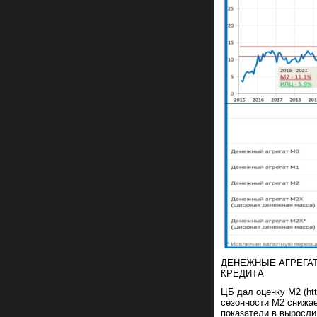
ДЕНЕЖНЫЕ АГРЕГА
КРЕДИТА
ЦБ дал оценку М2 (http
сезонности М2 снижае
показатели в выросли