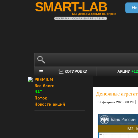
SMART-LAB
Но
Мы делаем деньги на бирже
РЕКЛАМА • CONFA.SMART-LAB.RU
КОТИРОВКИ
АКЦИИ
+12
PREMIUM
Все блоги
ЧАТ
Денежные агрегат
Поток
|
07 февраля 2025, 00:28
Новости акций