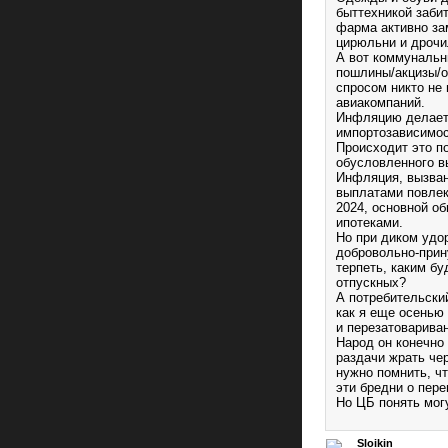
быттехникой заби
фарма активно за
цирюльни и дрочил
А вот коммунальн
пошлины/акцизы/о
спросом никто не
авиакомпаний.
Инфляцию делает 
импортозависимос
Происходит это п
обусловленного 
Инфляция, вызван
выплатами повлек
2024, основной об
ипотеками.
Но при диком удо
добровольно-прин
терпеть, каким б
отпускных?
А потребительский
как я еще осенью
и перезатовариван
Народ он конечно 
раздачи жрать че
нужно помнить, ч
эти бредни о перег
Но ЦБ понять могу
Sloikin