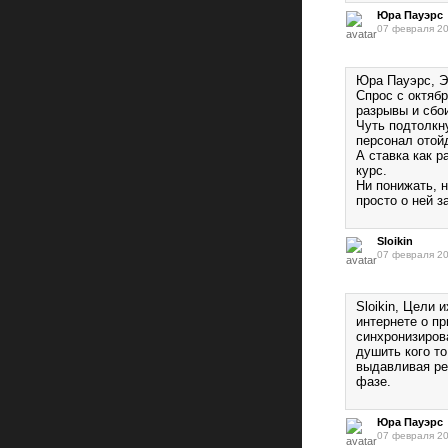
Юра Пауэрс
07 февраля 20
Юра Пауэрс, Э
Спрос с октябр
разрывы и сбо
Чуть подтолкн
персонал отой
А ставка как р
курс.
Ни понижать, 
просто о ней з
Sloikin
07 февраля 20
Sloikin, Цели 
интернете о п
синхронизиров
душить кого т
выдавливая ре
фазе.
Юра Пауэрс
07 февраля 20