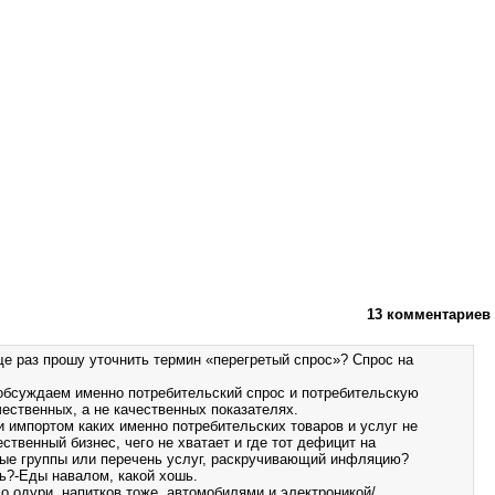
13 комментариев
ще раз прошу уточнить термин «перегретый спрос»? Спрос на
обсуждаем именно потребительский спрос и потребительскую
ественных, а не качественных показателях.
и импортом каких именно потребительских товаров и услуг не
ственный бизнес, чего не хватает и где тот дефицит на
ые группы или перечень услуг, раскручивающий инфляцию?
ь?-Еды навалом, какой хошь.
о одури, напитков тоже, автомобилями и электроникой/