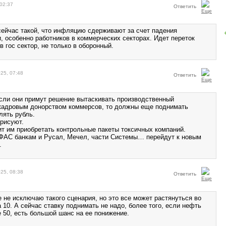
02:37
Ответить
 сейчас такой, что инфляцию сдерживают за счет падения
, особенно работников в коммерческих секторах. Идет переток
в гос сектор, не только в оборонный.
25, 07:48
Ответить
сли они примут решение вытаскивать производственный
адровым донорством коммерсов, то должны еще поднимать
лять рубль.
рисуют.
ит им приобретать контрольные пакеты токсичных компаний.
 ФАС банкам и Русал, Мечел, части Системы… перейдут к новым
.
25, 08:38
Ответить
е не исключаю такого сценария, но это все может растянуться во
 10. А сейчас ставку поднимать не надо, более того, если нефть
 50, есть большой шанс на ее понижение.