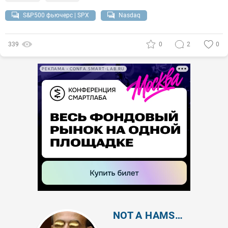
S&P500 фьючерс | SPX
Nasdaq
339
0
2
0
РЕКЛАМА • CONFA.SMART-LAB.RU
NOT A HAMSTER