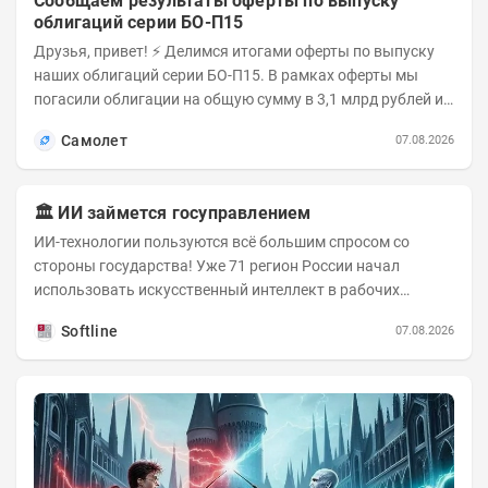
Сообщаем результаты оферты по выпуску
облигаций серии БО-П15
Друзья, привет! ⚡️ Делимся итогами оферты по выпуску
наших облигаций серии БО-П15. В рамках оферты мы
погасили облигации на общую сумму в 3,1 млрд рублей из
5 млрд рублей всего выпуска. С...
Самолет
07.08.2026
🏛️ ИИ займется госуправлением
ИИ-технологии пользуются всё большим спросом со
стороны государства! Уже 71 регион России начал
использовать искусственный интеллект в рабочих
процессах, при этом затраты госсектора на ИИ растут...
Softline
07.08.2026