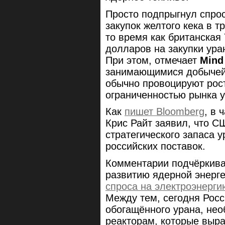
Просто подпрыгнул спрос
закупок желтого кека в т
то время как британская
долларов на закупки ура
При этом, отмечает
Mind
занимающимися добычей
обычно провоцируют рост
ограниченностью рынка у
Как
пишет Bloomberg
, в 
Крис Райт заявил, что С
стратегического запаса 
российских поставок.
Комментарии подчёркива
развитию ядерной энерге
спроса на электроэнерги
Между тем, сегодня Росс
обогащённого урана, не
реакторам, которые выра