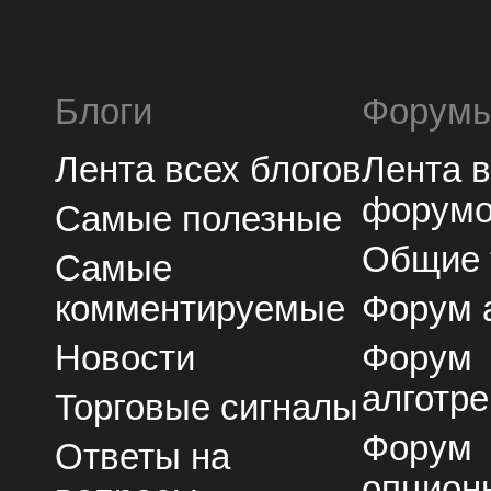
Блоги
Форум
Лента всех блогов
Лента 
форум
Самые полезные
Общие
Самые
комментируемые
Форум 
Новости
Форум
алготре
Торговые сигналы
Форум
Ответы на
опцион