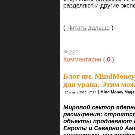
разделяют и другие эксп
(
Читать дальше
)
285
Комментарии (
0
)
Блог им. MindMoney
для урана. Этим мож
|
Mind Money Maga
25 марта 2025, 17:24
Мировой сектор ядерн
расширения: строятся
объекты продлевают с
Европы и Северной А
энергетике, как сред