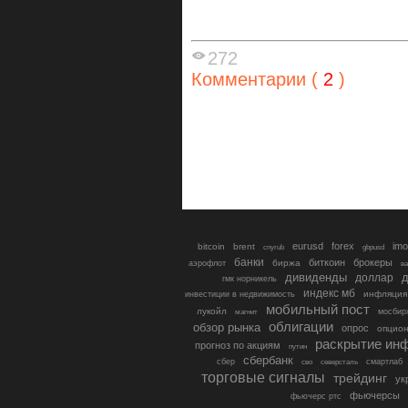
272
Комментарии (
2
)
eurusd
forex
imo
bitcoin
brent
cnyrub
gbpusd
банки
биткоин
брокеры
биржа
аэрофлот
в
дивиденды
доллар
д
гмк норникель
индекс мб
инфляция
инвестиции в недвижимость
мобильный пост
лукойл
мосбир
магнит
облигации
обзор рынка
опрос
опцио
раскрытие ин
прогноз по акциям
путин
сбербанк
сбер
северсталь
смартлаб
сво
торговые сигналы
трейдинг
ук
фьючерсы
фьючерс ртс