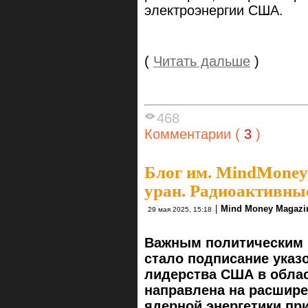
электроэнергии США.
(
Читать дальше
)
468
Комментарии (
3
)
Блог им. MindMoney
уран. Радиоактивны
|
Mind Money Magazi
29 мая 2025, 15:18
Важным политическим 
стало подписание указ
лидерства США в облас
направлена на расшир
ядерной энергетики при