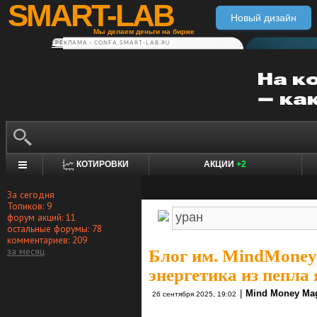
SMART-LAB
Новый дизайн
Мы делаем деньги на бирже
РЕКЛАМА • CONFA.SMART-LAB.RU
КОТИРОВКИ
АКЦИИ
+2
За сегодня
Топиков: 9
форум акций: 11
остальные форумы: 78
комментариев: 209
за месяц
Блог им. MindMoney
энергетика из пепла
|
Mind Money Ma
26 сентября 2025, 19:02