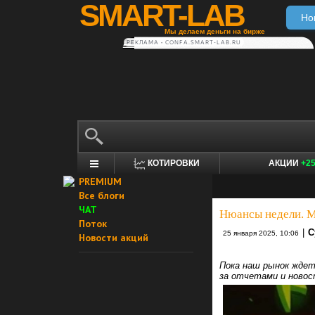
SMART-LAB
Но
Мы делаем деньги на бирже
РЕКЛАМА • CONFA.SMART-LAB.RU
КОТИРОВКИ
АКЦИИ
+2
PREMIUM
Все блоги
ЧАТ
Нюансы недели. М
Поток
|
C
25 января 2025, 10:06
Новости акций
Пока наш рынок ждет
за отчетами и новос