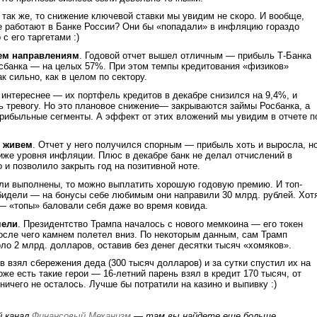
т так же, то снижение ключевой ставки мы увидим не скоро. И вообще,
е работают в Банке России? Они бы «попадали» в инфляцию гораздо
 с его таргетами :)
сем направлениям
. Годовой отчет вышел отличным — прибыль Т-Банка
сбанка — на целых 57%. При этом темпы кредитования «физиков»
к сильно, как в целом по сектору.
интереснее — их портфель кредитов в декабре снизился на 9,4%, и
ь тревогу. Но это плановое снижение— закрываются займы Росбанка, а
прибыльные сегменты. А эффект от этих вложений мы увидим в отчете п
о живем
. Отчет у него получился спорным — прибыль хоть и выросла, н
иже уровня инфляции. Плюс в декабре банк не делал отчислений в
 и позволило закрыть год на позитивной ноте.
ли выполнены, то можно выплатить хорошую годовую премию. И топ-
бидели — на бонусы себе любимым они направили 30 млрд. рублей. Хот
— «топы» баловали себя даже во время ковида.
чели
. Президентство Трампа началось с нового мемкоина — его токен
осле чего камнем полетел вниз. По некоторым данным, сам Трамп
оло 2 млрд. долларов, оставив без денег десятки тысяч «хомяков».
в взял сбережения деда (300 тысяч долларов) и за сутки спустил их на
оже есть такие герои — 16-летний парень взял в кредит 170 тысяч, от
ничего не осталось. Лучше бы потратили на казино и выпивку :)
й канал
Финансовый Механизм
— там вы найдете еще больше