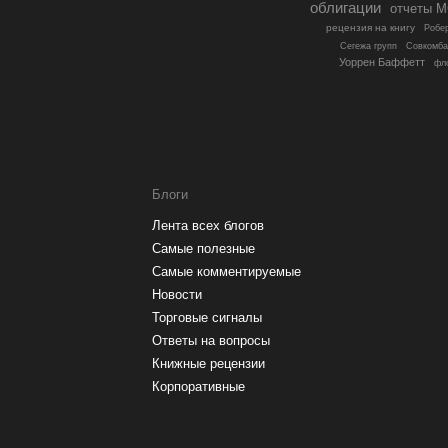
облигации
отчеты 
рецензия на книгу
Робер
Сегежа групп
Совкомба
Уоррен Баффетт
фл
Блоги
Лента всех блогов
Самые полезные
Самые комментируемые
Новости
Торговые сигналы
Ответы на вопросы
Книжные рецензии
Корпоративные