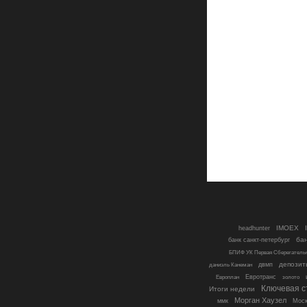
IMOEX
headhunter
ба
банк санкт-петербург
БПИФ УК Первая Сберегатель
депозит
двмп
даниэль Канеман
Евротранс
Европлан
золото
Ключевая с
Итоги недели
Морган Хаузел
ммк
Моск