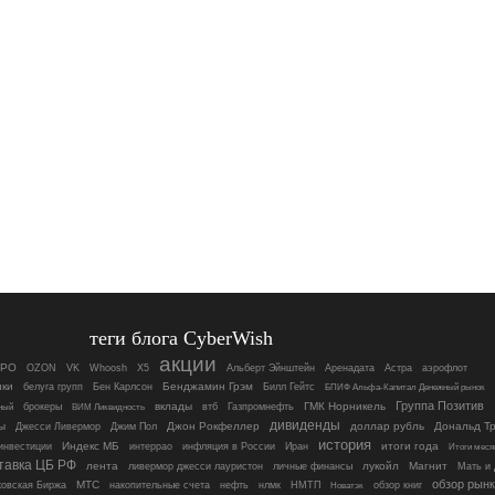
теги блога CyberWish
акции
IPO
OZON
VK
Whoosh
X5
Альберт Эйнштейн
Аренадата
Астра
аэрофлот
нки
Бенджамин Грэм
белуга групп
Бен Карлсон
Билл Гейтс
БПИФ Альфа-Капитал Денежный рынок
Группа Позитив
вклады
ГМК Норникель
брокеры
втб
Газпромнефть
ный
ВИМ Ликвидность
дивиденды
ы
Джон Рокфеллер
доллар рубль
Дональд Т
Джесси Ливермор
Джим Пол
история
Индекс МБ
итоги года
инвестиции
интеррао
инфляция в России
Иран
Итоги меся
тавка ЦБ РФ
лента
лукойл
Магнит
ливермор джесси лауристон
личные финансы
Мать и 
обзор рын
МТС
овская Биржа
накопительные счета
нефть
нлмк
НМТП
обзор книг
Новатэк