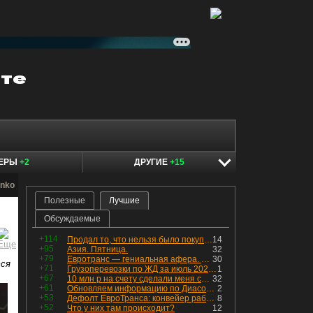
КЕРЫ
+2
ДРУГИЕ
+15
enko
Полезные
Лучшие
Обсуждаемые
+114
Продал то, что нельзя было покупать. Изменения в портфеле
14
+95
Азия. Пятница.
32
+79
Евротранс — гениальная афера. Собрал с инвесторов денег, выплатил дивидендов больше текущей капитализации и ушёл в дефолт
30
тся
+71
Грузоперевозки по ЖД за июль 2026 г. — четвёртый месяц подряд роста, чёрные металлы на уровне прошлого года, а каменный уголь в плюсе.
1
+67
10 млн р на счету сделали меня счастливым? Ожидание vs Реальность!
32
+61
Обновляем информацию по Диасофту: дивиденды и выкуп
2
+53
Дефолт ЕвроТранса: конвейер работает исправно
8
+52
Что у них там происходит?
12