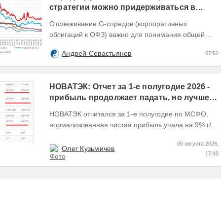
стратегии можно придерживаться в
текущих условиях
Отслеживание G-спредов (корпоративных
облигаций к ОФЗ) важно для понимания общей
динамики доходностей долговых инструментов,
Андрей Севастьянов
07:52
отражающей текущую...
НОВАТЭК: Отчет за 1-е полугодие 2026 -
прибыль продолжает падать, но лучшее
впереди, если не прилетит
НОВАТЭК отчитался за 1-е полугодие по МСФО,
нормализованная чистая прибыль упала на 9% г/г
Пресс релизы максимально...
05 августа 2026,
Олег Кузьмичев
17:40