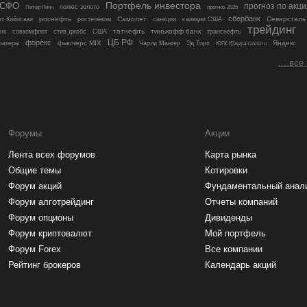
МСФО
Портфель инвестора
прогноз по акц
полюс золото
Питер Линч
прогноз 2025
сбербанк
роснефть
Самолет
Северсталь
т Кийосаки
ростелеком
санкции
санкции США
трейдинг
татнефть
тинькофф банк
нк
совкомфлот
стив джобс
США
транснефть
ЦБ РФ
форекс
фьючерс MIX
Яндекс
оатеры
Чарли Мангер
Эд Торп
ЮГК Южуралзолото
....все
Форумы
Акции
Лента всех форумов
Карта рынка
Общие темы
Котировки
Форум акций
Фундаментальный анал
Форум алготрейдинг
Отчеты компаний
Форум опционы
Дивиденды
Форум криптовалют
Мой портфель
Форум Forex
Все компании
Рейтинг брокеров
Календарь акций