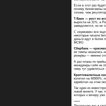
Если в этот раз буде
почему бизнесмены н
точнее, чем регулятор
Т-Банк — рост по в
выросла на 31%, а Ро
замедляются, но не та
С «юриками» все еще 
некоторые начали бит
деньги идут в более 
МСФО.
Сбербанк — красив
ее темпы оказались н
резервы — именно это
А раз планы по прибы
менеджеры себя не о
чему тут удивляться 
Криптовалютные ка
взлетел на 40000%, п
заработал на этом ок
Так один из инвесторо
новой монете. У нас т
которых к вечеру уже 
*****
Приглашаю вас в сво