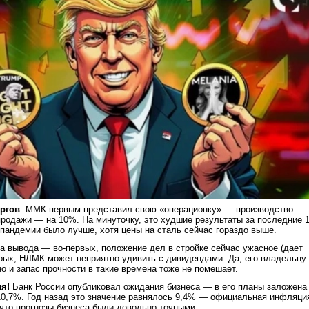
ргов
. ММК первым представил свою «операционку» — производство
продажи — на 10%. На минуточку, это худшие результаты за последние 
пандемии было лучше, хотя цены на сталь сейчас гораздо выше.
а вывода — во-первых, положение дел в стройке сейчас ужасное (дает
орых, НЛМК может неприятно удивить с дивидендами. Да, его владельцу
но и запас прочности в такие времена тоже не помешает.
ия!
Банк России опубликовал ожидания бизнеса — в его планы заложена
10,7%. Год назад это значение равнялось 9,4% — официальная инфляци
 что прогнозы бизнеса были довольно точными.