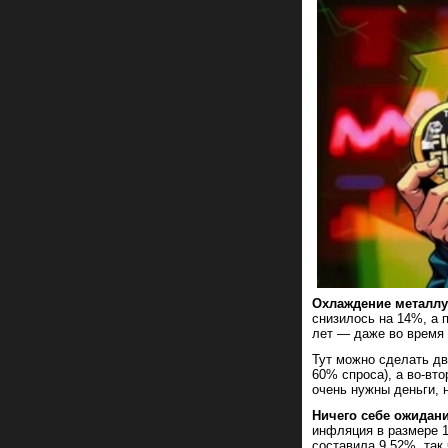
Охлаждение металлу
снизилось на 14%, а 
лет — даже во время 
Тут можно сделать дв
60% спроса), а во-вт
очень нужны деньги, 
Ничего себе ожидан
инфляция в размере 
составила 9,52%, так