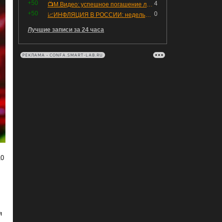
+50
4
📺М.Видео: успешное погашение любимого флоатера
+50
0
📈ИНФЛЯЦИЯ В РОССИИ: недельная дефляция, но в годовом выражении рост 😢
Лучшие записи за 24 часа
РЕКЛАМА • CONFA.SMART-LAB.RU
10
я