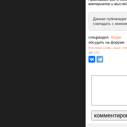
материалов и мыслей
Данная публикация
совпадать с мнение
спецраздел:
Акции
обсудить на форуме:
Ключевые слова:
акции
,
сб
440