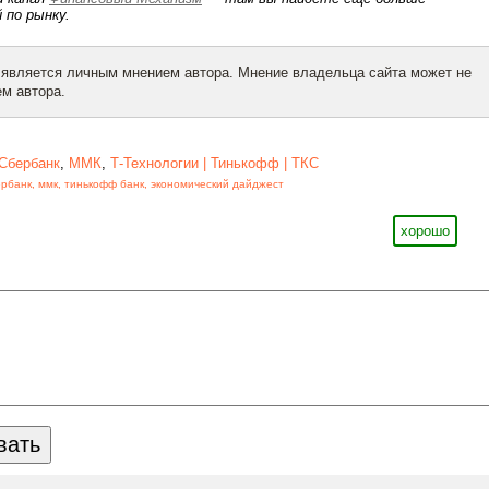
 по рынку.
 является личным мнением автора. Мнение владельца сайта может не
м автора.
Сбербанк
,
ММК
,
Т-Технологии | Тинькофф | ТКС
ербанк
,
ммк
,
тинькофф банк
,
экономический дайджест
хорошо