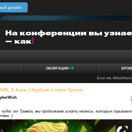
вый дизайн
5
ОБЛИГАЦИИ
+9
БРО
Блог им. MihailVlas
МК, Т-Банк, Сбербанк и токен Трампа
yberWish
 чудес от Трампа, мы продолжаем искать нюансы, которые скрываю
тями :)