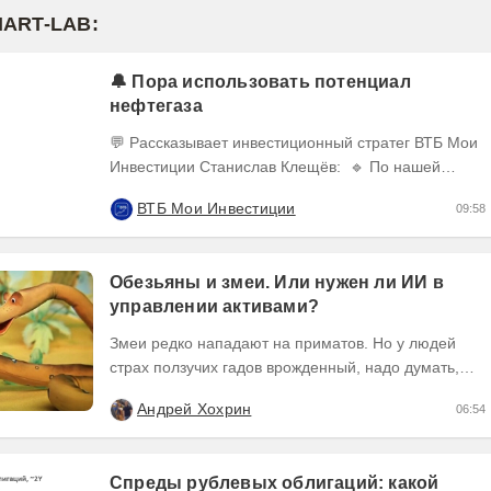
MART-LAB:
🔔 Пора использовать потенциал
нефтегаза
💬 Рассказывает инвестиционный стратег ВТБ Мои
Инвестиции Станислав Клещёв: 🔹 По нашей
оценке, потенциал роста акций нефтегазового
ВТБ Мои Инвестиции
09:58
сектора в...
Обезьяны и змеи. Или нужен ли ИИ в
управлении активами?
Змеи редко нападают на приматов. Но у людей
страх ползучих гадов врожденный, надо думать,
неспроста. Змеи глупые и медленные, приматы...
Андрей Хохрин
06:54
Спреды рублевых облигаций: какой