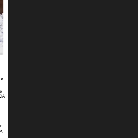
 и
е
TDA
т
м,