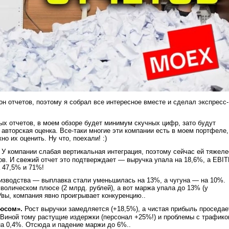
он отчетов, поэтому я собрал все интересное вместе и сделал экспресс-
ых отчетов, в моем обзоре будет минимум скучных цифр, зато будут
авторская оценка. Все-таки многие эти компании есть в моем портфеле,
но их оценить. Ну что, поехали! :)
У компании слабая вертикальная интеграция, поэтому сейчас ей тяжеле
в. И свежий отчет это подтверждает — выручка упала на 18,6%, а EBI
 47,5% и 71%!
изводства — выплавка стали уменьшилась на 13%, а чугуна — на 10%.
волическом плюсе (2 млрд. рублей), а вот маржа упала до 13% (у
вы, компания явно проигрывает конкуренцию..
люсом».
Рост выручки замедляется (+18,5%), а чистая прибыль проседае
. Виной тому растущие издержки (персонал +25%!) и проблемы с трафико
а 0,4%. Отсюда и падение маржи до 6%..