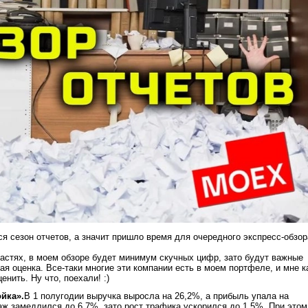
я сезон отчетов, а значит пришло время для очередного экспресс-обзор
астях, в моем обзоре будет минимум скучных цифр, зато будут важные
ая оценка. Все-таки многие эти компании есть в моем портфеле, и мне к
енить. Ну что, поехали! :)
ойка».
В 1 полугодии выручка выросла на 26,2%, а прибыль упала на
аж замедлился до 6,7%, зато рост трафика ускорился до 1,5%. При этом