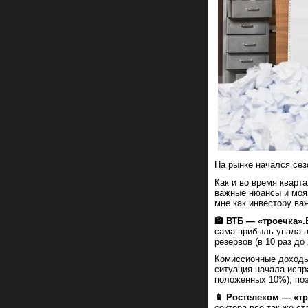
На рынке начался сез
Как и во время кварт
важные нюансы и моя 
мне как инвестору важ
🏦 ВТБ — «троечка».
сама прибыль упала н
резервов (в 10 раз до
Комиссионные доходы 
ситуация начала испр
положенных 10%), по
📱 Ростелеком — «т
сектора все так же с