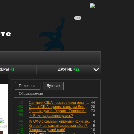
КЕРЫ
+1
ДРУГИЕ
+22
Полезные
Лучшие
Обсуждаемые
+72
Санкции США пристрелили рост акций в России
44
+62
Сенат США принял санкции Линдси Грэма против России
20
+59
Где находится Грузия : Европа или Азия
73
+56
18
📈 Валюта развернулась?
+46
💪 ОФЗ с самыми жирными фиксированными купонами
4
+45
Кто сейчас самый дешевый сбыт? Сводный пост по сбытовым компаниям по отчетам РСБУ за Q2 26г.
9
+42
Зеленоградский вайб
10
+42