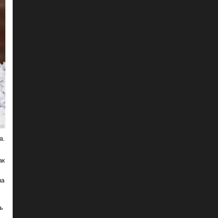
а.
ак
на
ь