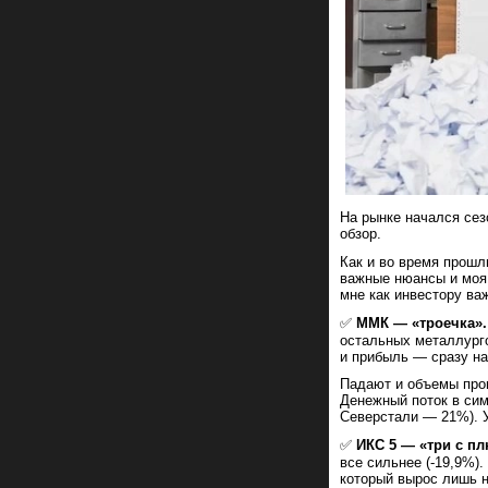
На рынке начался сез
обзор.
Как и во время прошл
важные нюансы и моя 
мне как инвестору важ
✅
ММК — «троечка».
остальных металлурго
и прибыль — сразу на
Падают и объемы про
Денежный поток в сим
Северстали — 21%). У
✅
ИКС 5 — «три с п
все сильнее (-19,9%)
который вырос лишь н