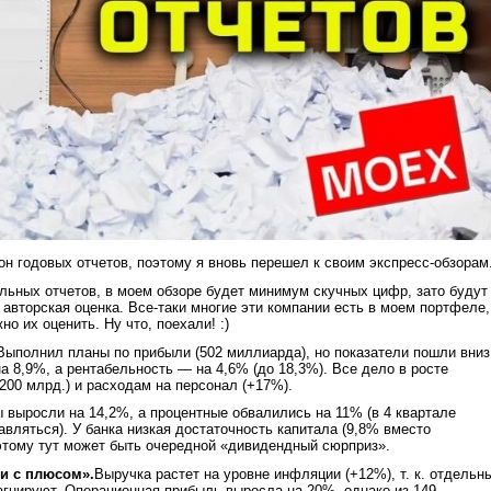
он годовых отчетов, поэтому я вновь перешел к своим экспресс-обзорам
альных отчетов, в моем обзоре будет минимум скучных цифр, зато будут
авторская оценка. Все-таки многие эти компании есть в моем портфеле,
но их оценить. Ну что, поехали! :)
Выполнил планы по прибыли (502 миллиарда), но показатели пошли вни
а 8,9%, а рентабельность — на 4,6% (до 18,3%). Все дело в росте
 200 млрд.) и расходам на персонал (+17%).
выросли на 14,2%, а процентные обвалились на 11% (в 4 квартале
авляться). У банка низкая достаточность капитала (9,8% вместо
этому тут может быть очередной «дивидендный сюрприз».
ри с плюсом».
Выручка растет на уровне инфляции (+12%), т. к. отдельн
тагнируют. Операционная прибыль выросла на 20%, однако из 149