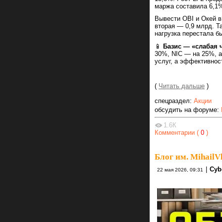
маржа составила 6,1%
Вывести OBI и Окей в
вторая — 0,9 млрд. Т
нагрузка перестала б
📱
Базис — «слабая 
30%, NIC — на 25%, а
услуг, а эффективност
(
Читать дальше
)
спецраздел:
Акции
обсудить на форуме:
1.6К
Комментарии (
0
)
Блог им. MihailV
|
Cyb
22 мая 2026, 09:31