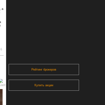
, а
я
а
я
6
ь
Рейтинг брокеров
Купить акции