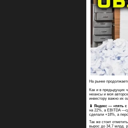
На рынке продолжаетс
Как и в предыдущих ч
нюансы и моя авторск
инвестору важно их оц
📱 Яндекс — «пять 
на 22%, а
EBITDA
—
с
сделали +18%, а перс
Так же стоит отметит
вырос до 34,7 млрд. 