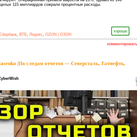
целых 115 миллиардов сожрали процентные расходы.
хорошо
Сбербанк
,
ВТБ
,
Яндекс
,
OZON | ОЗОН
комментироват
lasenko
|
По следам отчетов — Северсталь, Татнефть,
CyberWish