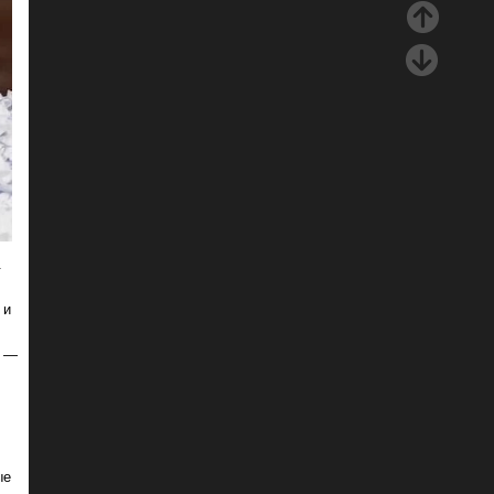
.
 и
з —
ые