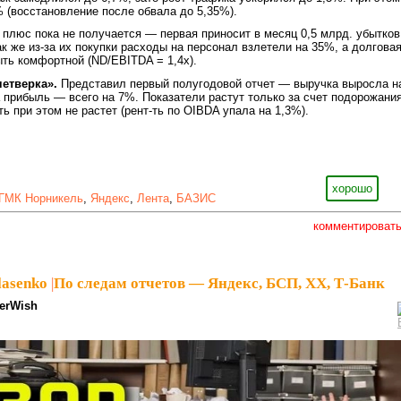
 (восстановление после обвала до 5,35%).
 плюс пока не получается — первая приносит в месяц 0,5 млрд. убытков
ак же из-за их покупки расходы на персонал взлетели на 35%, а долгова
ыть комфортной (ND/EBITDA = 1,4х).
четверка».
Представил первый полугодовой отчет — выручка выросла н
 прибыль — всего на 7%. Показатели растут только за счет подорожани
ь при этом не растет (рент-ть по OIBDA упала на 1,3%).
хорошо
ГМК Норникель
,
Яндекс
,
Лента
,
БАЗИС
комментироват
lasenko
|
По следам отчетов — Яндекс, БСП, ХХ, Т-Банк
erWish