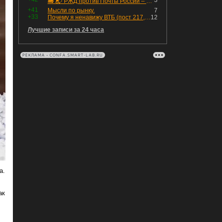
3
🚂 📬 РЖД против Почты России – Какие облигации выбрать?
+41
Мысли по рынку.
7
+33
Почему я ненавижу ВТБ (пост 217, 12+)
12
Лучшие записи за 24 часа
РЕКЛАМА • CONFA.SMART-LAB.RU
а.
ак