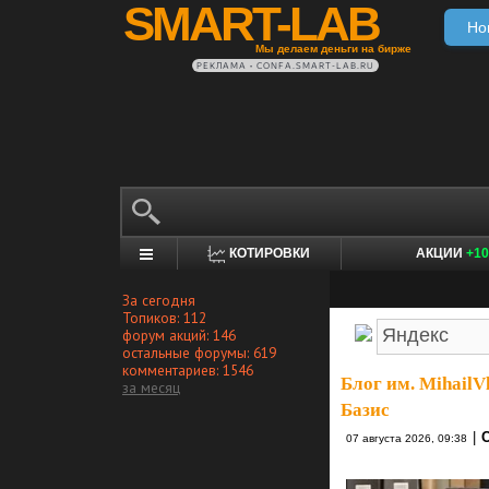
SMART-LAB
Но
Мы делаем деньги на бирже
РЕКЛАМА • CONFA.SMART-LAB.RU
КОТИРОВКИ
АКЦИИ
+10
За сегодня
Топиков: 112
форум акций: 146
остальные форумы: 619
комментариев: 1546
Блог им. MihailV
за месяц
Базис
|
07 августа 2026, 09:38