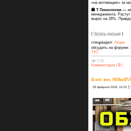
«на мотивацию» за кв
🏦 Т-Технологии — «
менеджмента. Растут
вырос на 28%. Правда
(
Читать дальше
)
спецраздел:
Акции
обсудить на форуме:
ТКС
3.8К
Комментарии (
0
)
Блог им. MihailV
|
28 февраля 2026, 10:22