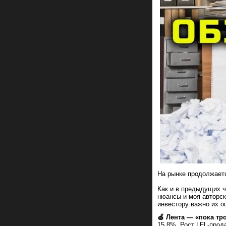
На рынке продолжаетс
Как и в предыдущих ч
нюансы и моя авторск
инвестору важно их оц
🍏 Лента — «пока тр
15,8%. Рост LFL-прод