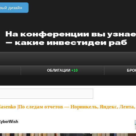
вый дизайн
ОБЛИГАЦИИ
+10
БРО
lasenko
|
По следам отчетов — Норникель, Яндекс, Лента,
CyberWish