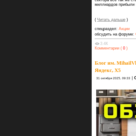
миллиардов прибыли 
(
Читать дальше
)
спецраздел:
Акции
обсудить на форуме:
3.4К
Комментарии (
0
)
Блог им. MihailV
Яндекс, Х5
|
31 октября 2025, 09:33