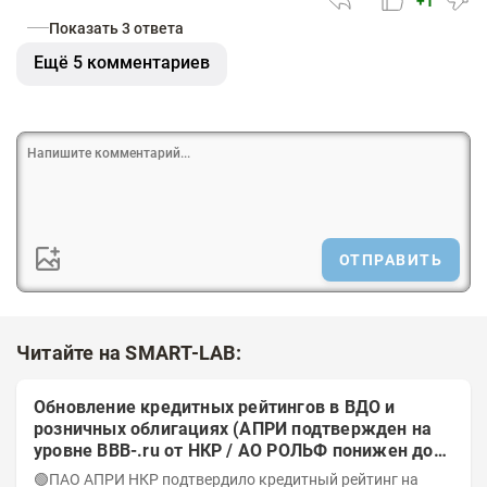
+1
Показать 3 ответа
Ещё 5 комментариев
ОТПРАВИТЬ
Читайте на SMART-LAB:
Обновление кредитных рейтингов в ВДО и
розничных облигациях (АПРИ подтвержден на
уровне BBB-.ru от НКР / АО РОЛЬФ понижен до
А-(RU) / Элит Строй присвоен на уровне BBB.ru)
🟢ПАО АПРИ НКР подтвердило кредитный рейтинг на