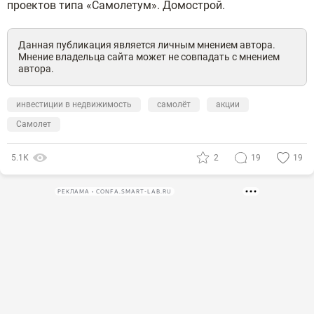
проектов типа «Самолетум». Домострой.
Данная публикация является личным мнением автора.
Мнение владельца сайта может не совпадать с мнением
автора.
инвестиции в недвижимость
самолёт
акции
Самолет
5.1К
2
19
19
РЕКЛАМА • CONFA.SMART-LAB.RU