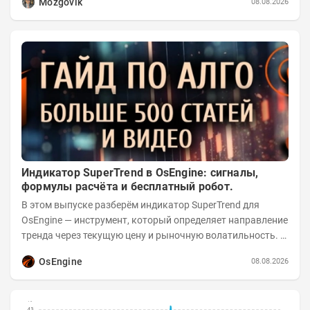
Mozgovik
08.08.2026
Индикатор SuperTrend в OsEngine: сигналы,
формулы расчёта и бесплатный робот.
В этом выпуске разберём индикатор SuperTrend для
OsEngine — инструмент, который определяет направление
тренда через текущую цену и рыночную волатильность. В
отличие от сложных осцилляторов, он...
OsEngine
08.08.2026