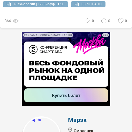
Т-Технологии | Тинькофф | ТКС
ЕВРОТРАНС
364
0
0
0
РЕКЛАМА • CONFA.SMART-LAB.RU
Марэк
Смоленск