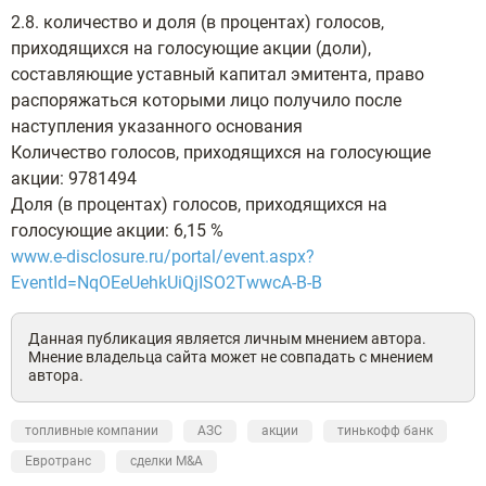
2.8. количество и доля (в процентах) голосов,
приходящихся на голосующие акции (доли),
составляющие уставный капитал эмитента, право
распоряжаться которыми лицо получило после
наступления указанного основания
Количество голосов, приходящихся на голосующие
акции: 9781494
Доля (в процентах) голосов, приходящихся на
голосующие акции: 6,15 %
www.e-disclosure.ru/portal/event.aspx?
EventId=NqOEeUehkUiQjISO2TwwcA-B-B
Данная публикация является личным мнением автора.
Мнение владельца сайта может не совпадать с мнением
автора.
топливные компании
АЗС
акции
тинькофф банк
Евротранс
сделки M&A