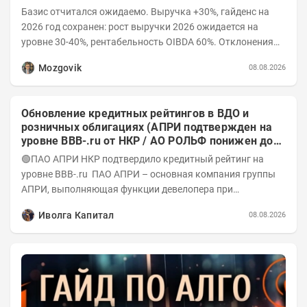
Базис отчитался ожидаемо. Выручка +30%, гайденс на
2026 год сохранен: рост выручки 2026 ожидается на
уровне 30-40%, рентабельность OIBDA 60%. Отклонения
значений отчета 2-го квартала от модели —...
Mozgovik
08.08.2026
Обновление кредитных рейтингов в ВДО и
розничных облигациях (АПРИ подтвержден на
уровне BBB-.ru от НКР / АО РОЛЬФ понижен до
А-(RU) / Элит Строй присвоен на уровне BBB.ru)
🟢ПАО АПРИ НКР подтвердило кредитный рейтинг на
уровне BBB-.ru ПАО АПРИ – основная компания группы
АПРИ, выполняющая функции девелопера при
реализации проектов. Группа с 2014 года...
Иволга Капитал
08.08.2026