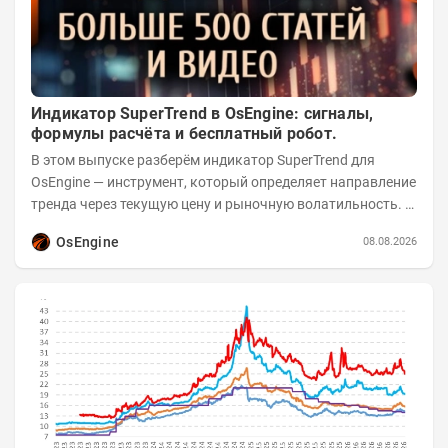
Индикатор SuperTrend в OsEngine: сигналы,
формулы расчёта и бесплатный робот.
В этом выпуске разберём индикатор SuperTrend для
OsEngine — инструмент, который определяет направление
тренда через текущую цену и рыночную волатильность. В
отличие от сложных осцилляторов, он...
OsEngine
08.08.2026