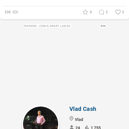
230
0
2
3
РЕКЛАМА • CONFA.SMART-LAB.RU
Vlad Cash
Vlad
24
1 755