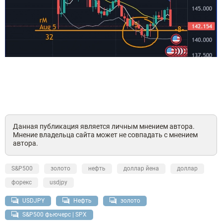
Данная публикация является личным мнением автора.
Мнение владельца сайта может не совпадать с мнением
автора.
S&P500
золото
нефть
доллар йена
доллар
форекс
usdjpy
USDJPY
Нефть
золото
S&P500 фьючерс | SPX