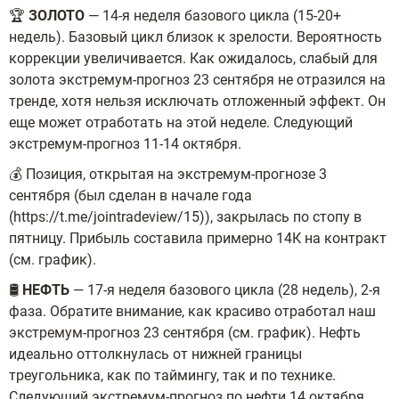
🏆
ЗОЛОТО
— 14-я неделя базового цикла (15-20+
недель). Базовый цикл близок к зрелости. Вероятность
коррекции увеличивается. Как ожидалось, слабый для
золота экстремум-прогноз 23 сентября не отразился на
тренде, хотя нельзя исключать отложенный эффект. Он
еще может отработать на этой неделе. Следующий
экстремум-прогноз 11-14 октября.
💰 Позиция, открытая на экстремум-прогнозе 3
сентября (был сделан в начале года
(https://t.me/jointradeview/15)), закрылась по стопу в
пятницу. Прибыль составила примерно 14К на контракт
(см. график).
🛢
НЕФТЬ
— 17-я неделя базового цикла (28 недель), 2-я
фаза. Обратите внимание, как красиво отработал наш
экстремум-прогноз 23 сентября (см. график). Нефть
идеально оттолкнулась от нижней границы
треугольника, как по таймингу, так и по технике.
Следующий экстремум-прогноз по нефти 14 октября.