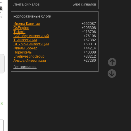
Лента сигналов
Блог сигналов
корпоративные блоги
Иволга Капитал
+552087
OsEngine
+205308
Tickmill
+118706
БКС Мир инвестиций
+76106
Т-Инвестиции
+67382
ВТБ Мои Инвестиции
+58013
Финам Брокер
+44214
Норникель
+40008
LiveInvestingGroup
+33212
Альфа-Инвестиции
+27280
Все компании
3