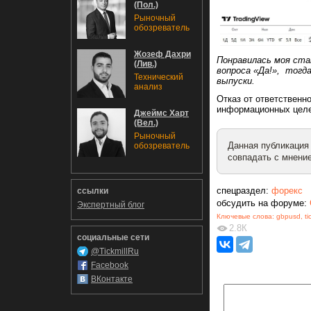
(Пол.)
Рыночный
обозреватель
Жозеф Дахри
Понравилась моя ста
(Лив.)
вопроса «Да!», тогд
Технический
выпуски.
анализ
Отказ от ответственн
информационных целе
Джеймс Харт
(Вел.)
Рыночный
Данная публикация
обозреватель
совпадать с мнение
спецраздел:
форекс
ссылки
обсудить на форуме:
Экспертный блог
Ключевые слова:
gbpusd
,
ti
2.8К
социальные сети
@TickmillRu
Facebook
ВКонтакте