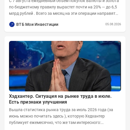
С 7 августа ежедневный объём покупок валюты и золота
по бюджетному правилу вырастет почти на 20% — до 6,5
млрд рублей . Всего за месяц на эти операции направят
136,2 млрд рублей . После...
ВТБ Мои Инвестиции
05.08.2026
Хэдхантер. Ситуация на рынке труда в июле.
Есть признаки улучшения
Вышла статистика рынка труда за июль 2026 года (за
июнь можно почитать здесь ), которую Хедхантер
публикует ежемесячно, что же там интересного:
Динамика hh.индекса с 2022 года: