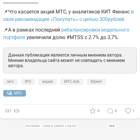
________________
📌Что касается акций МТС, у аналитиков КИТ Финанс
в
силе рекомендация «Покупать» с целью 300рублей.
📌А в рамках последней
ребалансировки модельного
портфеля
увеличили долю #MTSS с 2.7% до 3,7%.
Данная публикация является личным мнением автора.
Мнение владельца сайта может не совпадать с мнением
автора.
мтс
IPO
акции
МТС Ads
Юрент
МТС
231
0
0
1
РЕКЛАМА • CONFA.SMART-LAB.RU