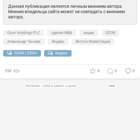
Данная публикация является личным мнением автора.
Мнение владельца сайта может не совпадать с мнением
автора.
Ozon Holdings PLC
сделки M&A
акции
OZON
Александр Чачава
Яндекс
Восток Инвестиции
OZON | ОЗОН
Яндекс
556
0
0
0
РЕКЛАМА • CONFA.SMART-LAB.RU