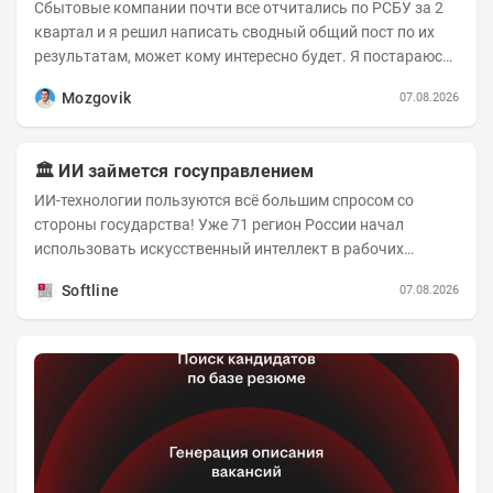
Сбытовые компании почти все отчитались по РСБУ за 2
квартал и я решил написать сводный общий пост по их
результатам, может кому интересно будет. Я постараюсь
коротко и в основном в виде...
Mozgovik
07.08.2026
🏛️ ИИ займется госуправлением
ИИ-технологии пользуются всё большим спросом со
стороны государства! Уже 71 регион России начал
использовать искусственный интеллект в рабочих
процессах, при этом затраты госсектора на ИИ растут...
Softline
07.08.2026