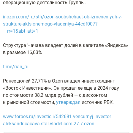
операционную деятельность Группы.
ir.ozon.com/ru/sth/ozon-soobshchaet-ob-izmeneniyah-v-
strukture-aktsionernogo-vladeniya-44cdf007?
__rr=1&abt_att=1
Структура Чачава владеет долей в капитале «Яндекса»
в размере 16,03%
t.me/rian_ru
Ранее долей 27,71% в Ozon владел инвестхолдинг
«Восток Инвестиции». Он продал ее еще в 2024 году
по стоимости 38,2 млрд рублей — с дисконтом
к рыночной стоимости,
утверждал
источник РБК.
www.forbes.ru/investicii/542681-vencurnyj-investor-
aleksandr-cacava-stal-vladel-cem-27-7-ozon