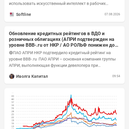
использовать искусственный интеллект в рабочих
процессах, при этом затраты госсектора на ИИ растут...
Softline
07.08.2026
Обновление кредитных рейтингов в ВДО и
розничных облигациях (АПРИ подтвержден на
уровне BBB-.ru от НКР / АО РОЛЬФ понижен до
А-(RU) / Элит Строй присвоен на уровне BBB.ru)
🟢ПАО АПРИ НКР подтвердило кредитный рейтинг на
уровне BBB-.ru ПАО АПРИ – основная компания группы
АПРИ, выполняющая функции девелопера при
реализации проектов. Группа с 2014 года...
Иволга Капитал
09:54