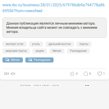
www.rbc.ru/business/28/01/2025/679786db9a794778a86
69556?from=newsfeed
Данная публикация является личным мнением автора.
Мнение владельца сайта может не совпадать с мнением
автора.
экспорт угля
уголь
дальний восток
порты
морские порты
акции
Мечел
Распадская
Мечел
Распадская
203
0
0
1
РЕКЛАМА • CONFA.SMART-LAB.RU