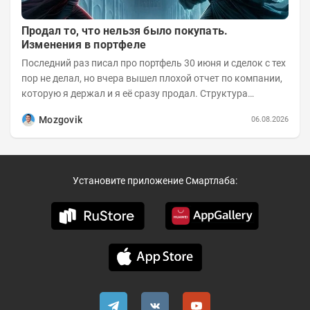
Продал то, что нельзя было покупать.
Изменения в портфеле
Последний раз писал про портфель 30 июня и сделок с тех
пор не делал, но вчера вышел плохой отчет по компании,
которую я держал и я её сразу продал. Структура
портфеля на 30.06.2026г.:
Mozgovik
06.08.2026
Установите приложение Смартлаба: