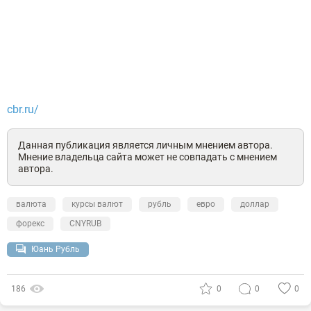
cbr.ru/
Данная публикация является личным мнением автора.
Мнение владельца сайта может не совпадать с мнением
автора.
валюта
курсы валют
рубль
евро
доллар
форекс
CNYRUB
Юань Рубль
186
0
0
0