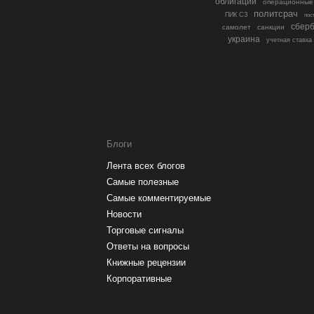
облигации
операционные
политсрач
ПИК СЗ
пос
сберб
самолет
санкции
украина
учетная ставка
Блоги
Лента всех блогов
Самые полезные
Самые комментируемые
Новости
Торговые сигналы
Ответы на вопросы
Книжные рецензии
Корпоративные