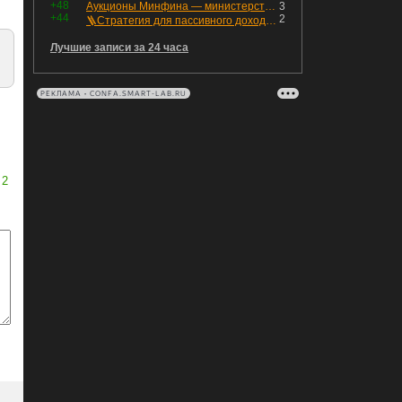
+48
Аукционы Минфина — министерство всё ещё не придумало "лекарство" для рынка ОФЗ. Ликвидности банкам не хватает это по РЕПО аукционам!
3
+44
2
🪜Стратегия для пассивного дохода: Лестница облигаций
Лучшие записи за 24 часа
РЕКЛАМА • CONFA.SMART-LAB.RU
2