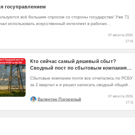
тся госуправлением
ользуются всё большим спросом со стороны государства! Уже 71
чал использовать искусственный интеллект в рабочих...
07 августа 2026,
17:41
Кто сейчас самый дешевый сбыт?
Сводный пост по сбытовым компаниям
по отчетам РСБУ за Q2 26г.
Сбытовые компании почти все отчитались по РСБУ
за 2 квартал и я решил написать сводный общий
пост по их результатам, может кому интересно...
07 августа 2026,
Валентин Погорелый
17:11