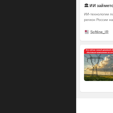
🏛️ ИИ займе
ИИ-технологии п
регион России на
Softline_IR