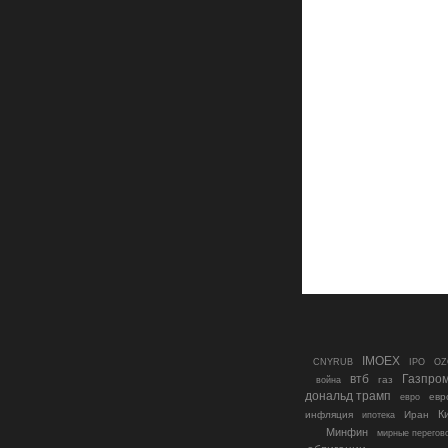
IMOEX
IPO
CNYRUB
OZ
втб
Газпро
газ
война
дональд трамп
евр
евро
К
инфляция
ипотека
Иран
Минфин
мирные перегов