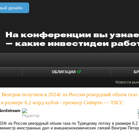
вый дизайн
ОБЛИГАЦИИ
+7
БР
Новости ры
|
Венгрия получила в 2024г из России рекордный объем газа
 в размере 6,2 млрд кубов - премьер Сийярто — ТАСС
Nordstream
024г из России рекордный объем газа по Турецкому потоку в размере 6,2
министр иностранных дел и внешнеэкономических связей Венгрии Петер