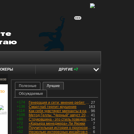
ОКЕРЫ
ДРУГИЕ
+7
нков
Полезные
Лучшие
 по
Обсуждаемые
+174
Генерация и сети: мнение ребят из индустрии
27
+136
Смартлаб терпит крушение
163
+114
Как себя чувствуют мигранты в раю, в который они так стремились
96
+106
Метод Геллы. "Черный" август 2026 - быть или не быть?
41
+80
Струковщина - это стиль поведения, известный всем в секторе золотодобычи.
14
+72
«Карьера менеджера» Ли Якокки
7
+54
Поучительная история о прогнозировании
0
+52
Несколько интересных инсайтов по "Озону"
6