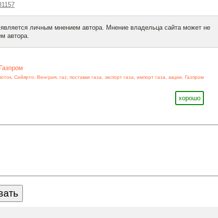
81157
 является личным мнением автора. Мнение владельца сайта может не
м автора.
Газпром
поток
,
Сийярто
,
Венгрия
,
газ
,
поставки газа
,
экспорт газа
,
импорт газа
,
акции
,
Газпром
хорошо