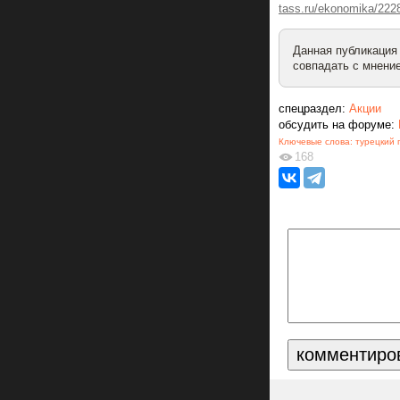
tass.ru/ekonomika/222
Данная публикация
совпадать с мнение
спецраздел:
Акции
обсудить на форуме:
Ключевые слова:
турецкий 
168