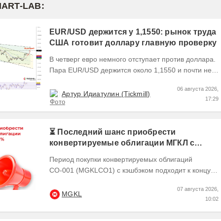
MART-LAB:
EUR/USD держится у 1,1550: рынок труда
США готовит доллару главную проверку
В четверг евро немного отступает против доллара.
Пара EUR/USD держится около 1,1550 и почти не
выходит за пределы узкого диапазона. Главным...
06 августа 2026,
Артур Идиатулин (Tickmill)
17:29
⏳ Последний шанс приобрести
конвертируемые облигации МГКЛ с
кэшбэком 10%
Период покупки конвертируемых облигаций
СО-001 (MGKLCO1) с кэшбэком подходит к концу.
Чтобы получить кэшбэк 10% ,
07 августа 2026,
квалифицированным...
MGKL
10:02