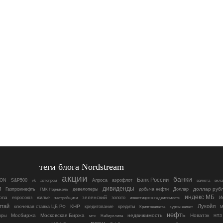
теги блога Nordstream
акции
банки
Банк России
ON
S&P500
Алроса
аэрофлот
vk
автопром
валюта
вкл
м
дивиденды
девелоперы
доллар руб
Газпромнефть
ГМК Норникель
добыча нефти
Доллар
индекс МБ
опа
зеленский
евросоюз
жилье
золото
инвестиции в недвижимость
И
застройщики
итай
Лукойл
КНР
ключевая ставка ЦБ РФ
кредитование
кредиты
Криптовалюта
курсы валют
М
нефть
Мосбиржа
Московская Биржа
недвижимость
Новатэк
оры
мтс
Набиуллина
НПЗ