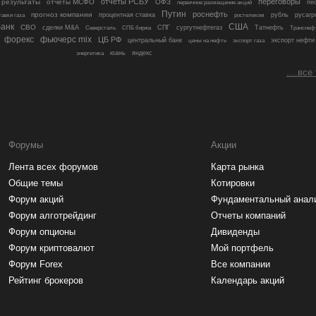
отчеты РСБУ
переговоры
 результаты
отчеты МСФО
ОФЗ
пе
первичное размещение акций
Путин
роснефть
прогноз компании
процентная ставка
рубль
русагр
тавки газа
ростелеком
анк
США
СВО
сделки M&A
Северсталь
СПБ биржа
СПГ
сургутнефтегаз
Татнефть
Транснеф
форекс
фьючерс mix
ЦБ РФ
центральный банк
цены на нефть
экспорт нефти
экспорт газа
яндекс
энергетика
юань
....все
Форумы
Акции
Лента всех форумов
Карта рынка
Общие темы
Котировки
Форум акций
Фундаментальный анал
Форум алготрейдинг
Отчеты компаний
Форум опционы
Дивиденды
Форум криптовалют
Мой портфель
Форум Forex
Все компании
Рейтинг брокеров
Календарь акций