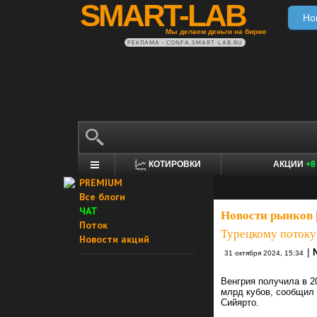
SMART-LAB
Но
Мы делаем деньги на бирже
РЕКЛАМА • CONFA.SMART-LAB.RU
КОТИРОВКИ
АКЦИИ
+8
PREMIUM
Все блоги
ЧАТ
Новости рынков
Поток
Турецкому потоку
Новости акций
|
31 октября 2024, 15:34
Венгрия получила в 2
млрд кубов, сообщил 
Сийярто.