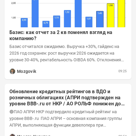
Базис: как отчет за 2 кв поменял взгляд на
компанию?
Базис отчитался ожидаемо. Выручка +30%, гайденс на
2026 год сохранен: рост выручки 2026 ожидается на
уровне 30-40%, рентабельность OIBDA 60%. Отклонения
значений отчета 2-го квартала от модели —...
Mozgovik
09:25
Обновление кредитных рейтингов в ВДО и
розничных облигациях (АПРИ подтвержден на
уровне BBB-.ru от НКР / АО РОЛЬФ понижен до
А-(RU) / Элит Строй присвоен на уровне BBB.ru)
🟢ПАО АПРИ НКР подтвердило кредитный рейтинг на
уровне BBB-.ru ПАО АПРИ – основная компания группы
АПРИ, выполняющая функции девелопера при
реализации проектов. Группа с 2014 года...