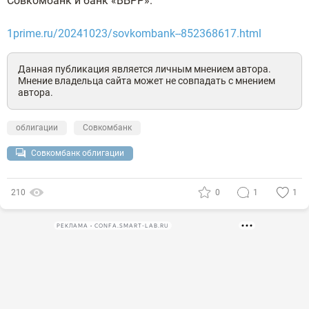
Совкомбанк и банк «ВБРР».
1prime.ru/20241023/sovkombank--852368617.html
Данная публикация является личным мнением автора.
Мнение владельца сайта может не совпадать с мнением
автора.
облигации
Совкомбанк
Совкомбанк облигации
210
0
1
1
РЕКЛАМА • CONFA.SMART-LAB.RU