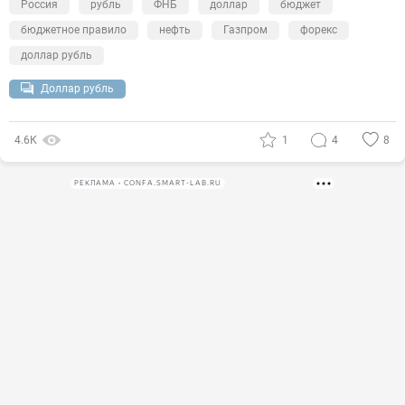
Россия
рубль
ФНБ
доллар
бюджет
бюджетное правило
нефть
Газпром
форекс
доллар рубль
Доллар рубль
4.6К
1
4
8
РЕКЛАМА • CONFA.SMART-LAB.RU