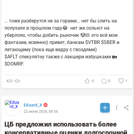
… тоже разберутся не за горами... нет бы слить на
полухаях в прошлом году😂 нет же сольют на
уберлоях, чтобы добить рыночек 🤡💩 это всё мои
фантазии, есвенно) привет, банкам $VTBR $SBER и
летающему (пока еще ведру с гвоздями)
$AFLT спекулятну также с лакшери избушками 🏡
$DOMRF.
423
0
0
1
Eduard_X
22 июня 2026, 08:56
ЦБ предложил использовать более
консервативные оценки долгосрочной