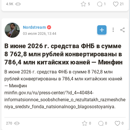
4.9К
5
1
21
Nordstream
03 июля 2026, 13:44
В июне 2026 г. средства ФНБ в сумме
8 762,8 млн рублей конвертированы в
786,4 млн китайских юаней — Минфин
В июне 2026 г. средства ФНБ в сумме 8 762,8 млн
рублей конвертированы в 786,4 млн китайских юаней
— Минфин
minfin.gov.ru/ru/press-center/?id_4=40484-
informatsionnoe_soobshchenie_o_rezultatakh_razmeshche
niya_sredstv_fonda_natsionalnogo_blagosostoyaniya.
270
0
0
0