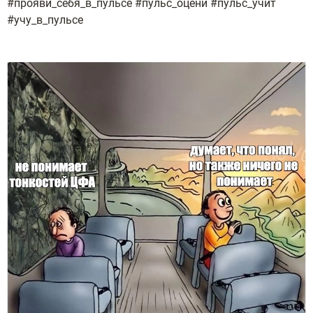
#прояви_себя_в_пульсе #пульс_оцени #пульс_учит
#учу_в_пульсе