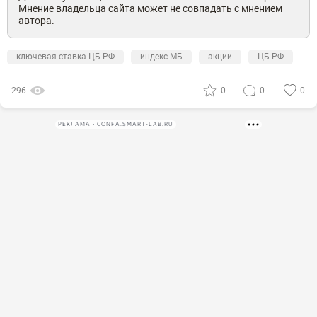
Мнение владельца сайта может не совпадать с мнением
автора.
ключевая ставка ЦБ РФ
индекс МБ
акции
ЦБ РФ
296
0
0
0
РЕКЛАМА • CONFA.SMART-LAB.RU