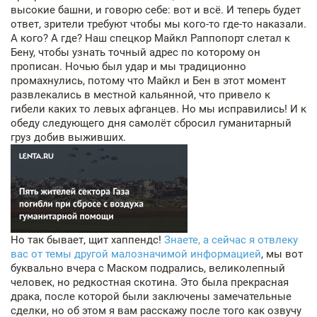
высокие башни, и говорю себе: вот и всё. И теперь будет
ответ, зрители требуют чтобы мы кого-то где-то наказали.
А кого? А где? Наш спецкор Майкл Раппопорт слетал к
Бену, чтобы узнать точный адрес по которому он
прописан. Ночью был удар и мы традиционно
промахнулись, потому что Майкл и Бен в этот момент
развлекались в местной кальянной, что привело к
гибели каких то левых афганцев. Но мы исправились! И к
обеду следующего дня самолёт сбросил гуманитарный
груз добив выживших.
Но так бывает, щит хаппендс!
Знаете, а сейчас я отвлеку
вас от темы другой малозначимой информацией
, мы вот
буквально вчера с Маском подрались, великолепный
человек, но редкостная скотина. Это была прекрасная
драка, после которой были заключены замечательные
сделки, но об этом я вам расскажу после того как озвучу