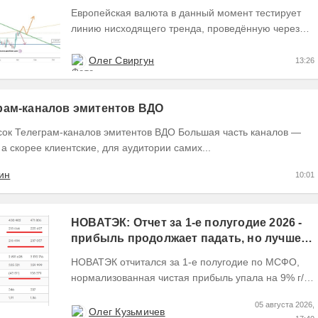
Европейская валюта в данный момент тестирует
линию нисходящего тренда, проведённую через
точки 1 и 2, пытаясь закрыть текущий день
формированием...
Олег Свиргун
13:26
рам-каналов эмитентов ВДО
еграм-каналов эмитентов ВДО Большая часть каналов —
 а скорее клиентские, для аудитории самих...
ин
10:01
НОВАТЭК: Отчет за 1-е полугодие 2026 -
прибыль продолжает падать, но лучшее
впереди, если не прилетит
НОВАТЭК отчитался за 1-е полугодие по МСФО,
нормализованная чистая прибыль упала на 9% г/г
Пресс релизы максимально...
05 августа 2026,
Олег Кузьмичев