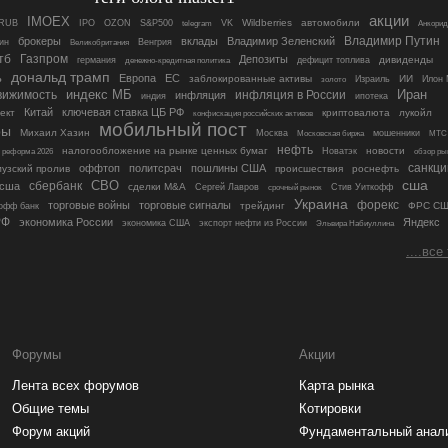
акции
IMOEX
Wildberries
автомобили
RUB
IPO
OZON
S&P500
telegram
VK
Анкори
Владимир Путин
брокеры
вклады
Владимир Зеленский
ин
Венгрия
Великобритания
Газпром
тб
Депозиты
дивиденды
германия
дефицит топлива
денежно-кредитная политика
дональд трамп
ь
Европа
ЕС
заблокированные активы
ИИ
золото
Израиль
Илон 
индекс МБ
Иран
инфляция в России
вижимость
инфляция
индия
ипотека
Китай
ключевая ставка ЦБ РФ
ект
криптовалюта
лукойл
конфискация российских активов
мобильный пост
ры
Михаил Хазин
Москва
Московская биржа
мошенники
МТС
нефть
налогообложение на рынке ценных бумаг
новости
Новатэк
обзор ры
я реформа 2026
санкци
оффтоп
политсрач
пошлины США
узский пролив
происшествия
роснефть
сша
СВО
 сша
сбербанк
сделки M&A
Сергей Лавров
Стив Уиткофф
срочный рынок
Украина
торговые войны
торговые сигналы
форекс
трейдинг
ФРС С
офф банк
РФ
экономика России
Яндекс
экономика США
экспорт нефти из России
Эльвира Набиуллина
....все
Форумы
Акции
Лента всех форумов
Карта рынка
Общие темы
Котировки
Форум акций
Фундаментальный анал