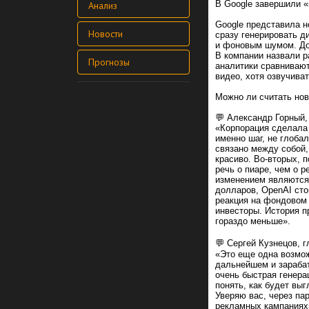
В Google завершили 
Анализ
Google представила н
Новости
сразу генерировать 
и фоновым шумом. До 
В компании назвали р
Прогнозы
аналитики сравнивают
видео, хотя озвучиват
Можно ли считать но
💬 Александр Горный,
«Корпорация сделала 
именно шаг, не глоба
связано между собой,
красиво. Во-вторых, 
речь о пиаре, чем о 
изменением являются
долларов, OpenAI стои
реакция на фондовом 
инвесторы. История пр
гораздо меньше».
💬 Сергей Кузнецов, г
«Это еще одна возмож
дальнейшем и зарабат
очень быстрая генера
понять, как будет вы
Уверяю вас, через па
рекламных кампаниях