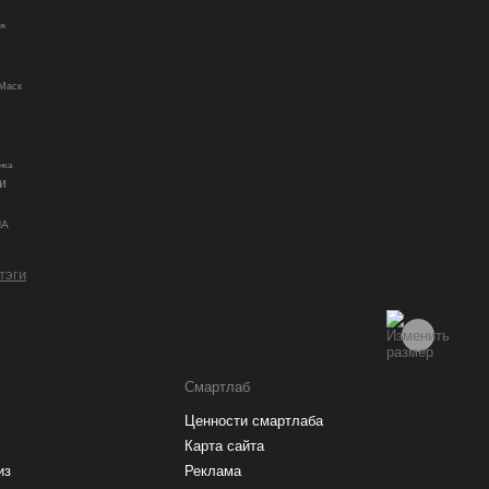
дж
Маск
нка
и
ША
 тэги
Смартлаб
Ценности смартлаба
Карта сайта
из
Реклама