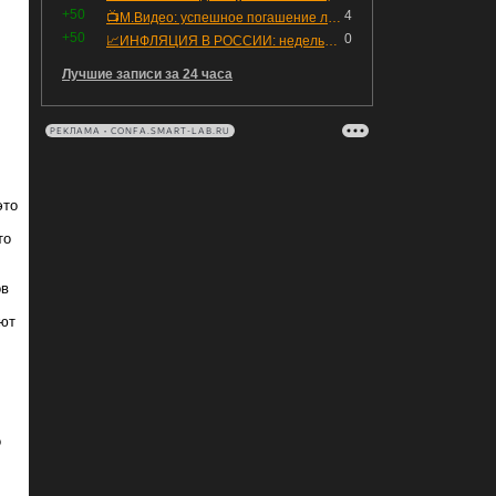
+50
4
📺М.Видео: успешное погашение любимого флоатера
+50
0
📈ИНФЛЯЦИЯ В РОССИИ: недельная дефляция, но в годовом выражении рост 😢
Лучшие записи за 24 часа
РЕКЛАМА • CONFA.SMART-LAB.RU
это
то
ов
ают
о