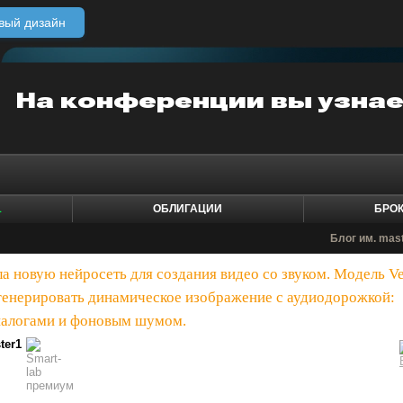
вый дизайн
1
ОБЛИГАЦИИ
БРО
Блог им. mas
а новую нейросеть для создания видео со звуком. Модель V
 генерировать динамическое изображение с аудиодорожкой:
иалогами и фоновым шумом.
ter1