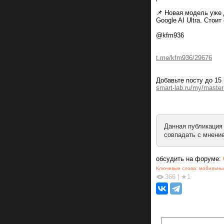
📌 Новая модель уже 
Google AI Ultra. Стоит
@kfm936
t.me/kfm936/29676
Добавьте посту до 15
smart-lab.ru/my/master
Данная публикация
совпадать с мнение
обсудить на форуме:
Ключевые слова:
мобильны
366
|
★1