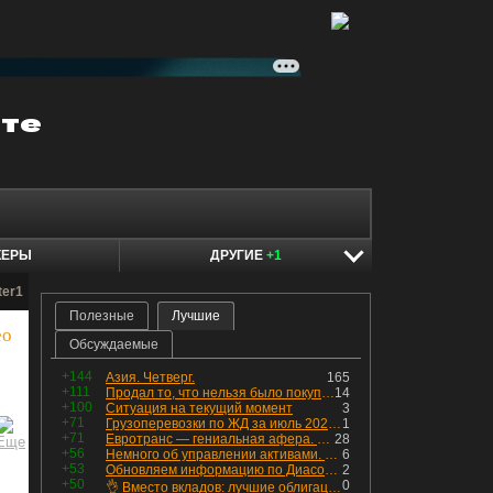
КЕРЫ
ДРУГИЕ
+1
ter1
Полезные
Лучшие
eo
Обсуждаемые
+144
Азия. Четверг.
165
+111
Продал то, что нельзя было покупать. Изменения в портфеле
14
+100
Ситуация на текущий момент
3
+71
Грузоперевозки по ЖД за июль 2026 г. — четвёртый месяц подряд роста, чёрные металлы на уровне прошлого года, а каменный уголь в плюсе.
1
+71
Евротранс — гениальная афера. Собрал с инвесторов денег, выплатил дивидендов больше текущей капитализации и ушёл в дефолт
28
+56
Немного об управлении активами. Для заинтересованных
6
+53
Обновляем информацию по Диасофту: дивиденды и выкуп
2
+50
0
👌 Вместо вкладов: лучшие облигации — только супер надёжные