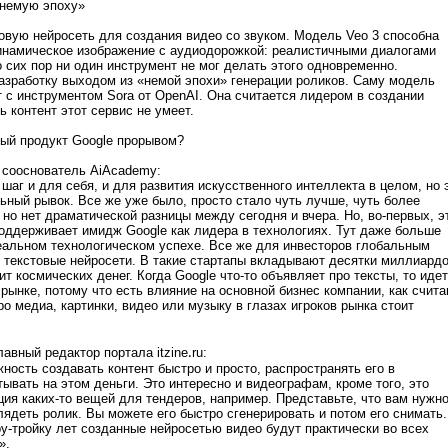
«немую эпоху»
овую нейросеть для создания видео со звуком. Модель Veo 3 способна
динамическое изображение с аудиодорожкой: реалистичными диалогами
сих пор ни один инструмент не мог делать этого одновременно.
азработку выходом из «немой эпохи» генерации роликов. Саму модель
 с инструментом Sora от OpenAI. Она считается лидером в создании
ь контент этот сервис не умеет.
вый продукт Google прорывом?
 сооснователь AiAcademy:
шаг и для себя, и для развития искусственного интеллекта в целом, но 
льный рывок. Все же уже было, просто стало чуть лучше, чуть более
 но нет драматической разницы между сегодня и вчера. Но, во-первых, э
поддерживает имидж Google как лидера в технологиях. Тут даже больше
реальном технологическом успехе.
Все же для инвесторов глобальным
 текстовые нейросети. В такие стартапы вкладывают десятки миллиард
т космических денег. Когда Google что-то объявляет про тексты, то идет
рынке, потому что есть влияние на основной бизнес компании, как счит
о медиа, картинки, видео или музыку в глазах игроков рынка стоит
лавный редактор портала itzine᎐ru:
ность создавать контент быстро и просто, распространять его в
ывать на этом деньги. Это интересно и видеографам, кроме того, это
ция каких-то вещей для тендеров, например. Представьте, что вам нужн
глядеть ролик. Вы можете его быстро сгенерировать и потом его снимать.
ру-тройку лет созданные нейросетью видео будут практически во всех
».