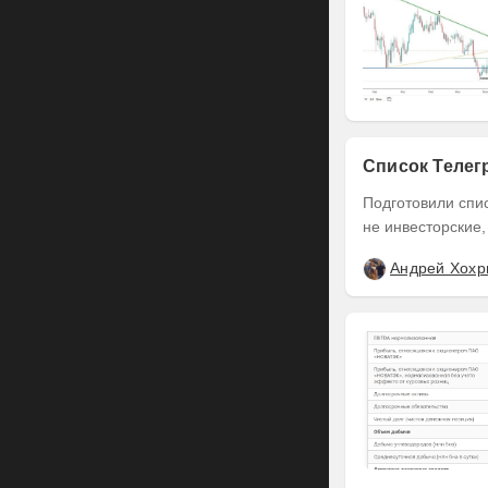
Список Телег
Подготовили список Тел
не инвесторские,
Андрей Хохр