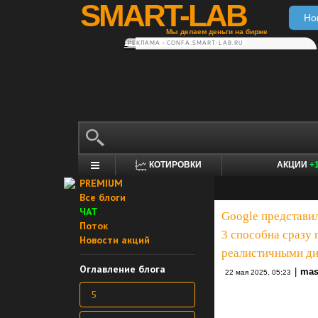
SMART-LAB
Но
Мы делаем деньги на бирже
РЕКЛАМА • CONFA.SMART-LAB.RU
КОТИРОВКИ
АКЦИИ
+
PREMIUM
Все блоги
ЧАТ
Google представил
Поток
3 способна сразу
Новости акций
реалистичными д
Оглавление блога
|
mas
22 мая 2025, 05:23
5