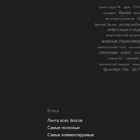
рынок труда РФ
apple
CNY
банки
аэрофлот
бенз
в
волновая разметка
доллар рубл
Дмитрий Песков
инвестиции в нед
искусственный интелл
мирные перегово
накопительные счета
налогова
облигации
опрос
Орм
санкции
санкции ЕС
технический анализ
тиньк
фьючерс mix
ЦБ 
Блоги
Лента всех блогов
Самые полезные
Самые комментируемые