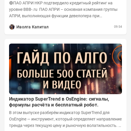
А-(RU) / Элит Строй присвоен на уровне BBB.ru)
🟢ПАО АПРИ НКР подтвердило кредитный рейтинг на
уровне BBB-.ru ПАО АПРИ – основная компания группы
АПРИ, выполняющая функции девелопера при
реализации проектов. Группа с 2014 года...
Иволга Капитал
09:54
Индикатор SuperTrend в OsEngine: сигналы,
формулы расчёта и бесплатный робот.
В этом выпуске разберём индикатор SuperTrend для
OsEngine — инструмент, который определяет направление
тренда через текущую цену и рыночную волатильность. В