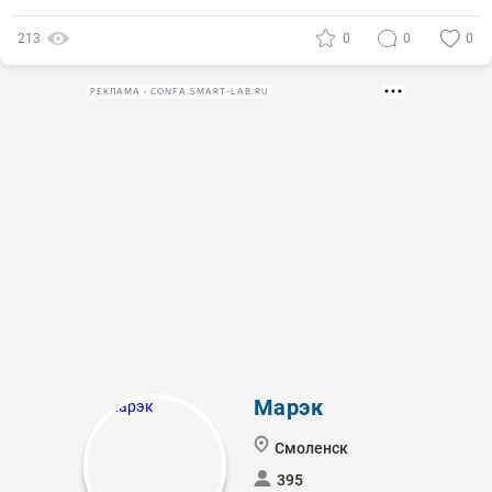
213
0
0
0
РЕКЛАМА • CONFA.SMART-LAB.RU
Марэк
Смоленск
395