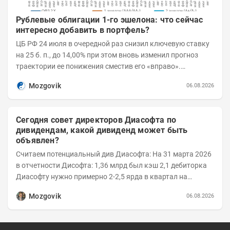
Рублевые облигации 1-го эшелона: что сейчас
интересно добавить в портфель?
ЦБ РФ 24 июля в очередной раз снизил ключевую ставку
на 25 б. п., до 14,00% при этом вновь изменил прогноз
траектории ее понижения сместив его «вправо».
Возросшие проинфляционные риски усилились,...
Mozgovik
06.08.2026
Сегодня совет директоров Диасофта по
дивидендам, какой дивиденд может быть
объявлен?
Считаем потенциальный див Диасофта: На 31 марта 2026
в отчетности Дисофта: 1,36 млрд был кэш 2,1 дебиторка
Диасофту нужно примерно 2-2,5 ярда в квартал на
расходы Считаем, что выручка 2...
Mozgovik
06.08.2026