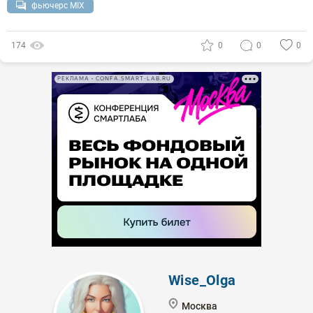
фьючерс MIX
174
0
0
0
РЕКЛАМА • CONFA.SMART-LAB.RU
Wise_Olga
Москва