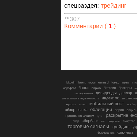
спецраздел:
трейдинг
307
Комментарии (
1
)
eurusd
forex
imo
bitcoin
brent
cnyrub
gbpusd
банки
биткоин
брокеры
биржа
аэрофлот
в
дивиденды
доллар
д
гмк норникель
индекс мб
инфляция
инвестиции в недвижимость
мобильный пост
лукойл
мосбир
магнит
облигации
обзор рынка
опрос
опцио
раскрытие ин
прогноз по акциям
путин
сбербанк
сбер
северсталь
смартлаб
сво
торговые сигналы
трейдинг
ук
фьючерсы
фьючерс ртс