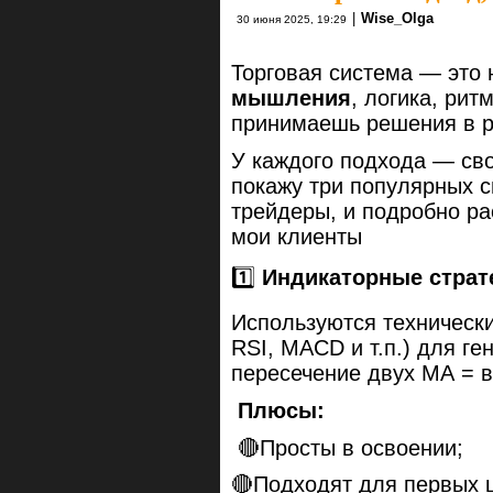
|
Wise_Olga
30 июня 2025, 19:29
Торговая система — это 
мышления
, логика, рит
принимаешь решения в р
У каждого подхода — св
покажу три популярных с
трейдеры, и подробно рас
мои клиенты
1️⃣
Индикаторные страт
Используются техническ
RSI, MACD и т.п.) для г
пересечение двух МА = в
Плюсы:
🔴Просты в освоении;
🔴Подходят для первых 