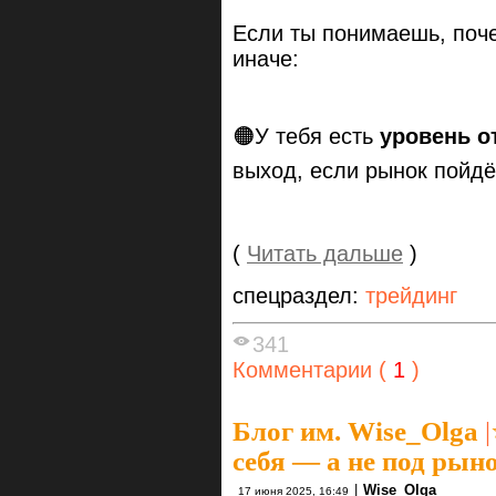
Если ты понимаешь, поче
иначе:
🟠У тебя есть
уровень о
выход, если рынок пойдё
(
Читать дальше
)
спецраздел:
трейдинг
341
Комментарии (
1
)
Блог им. Wise_Olga
|
себя — а не под рын
|
Wise_Olga
17 июня 2025, 16:49