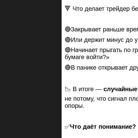
🔻 Что делает трейдер б
🔴Закрывает раньше вре
🔴Или держит минус до у
🔴Начинает прыгать по г
бумаге войти?»
🔴В панике открывает др
📉 В итоге —
случайные 
не потому, что сигнал пл
опоры.
✅
Что даёт понимание?