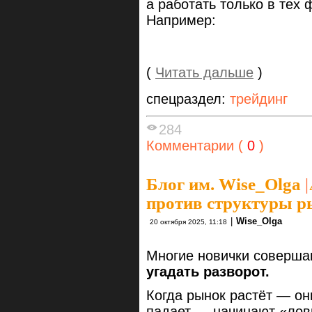
а работать только в тех 
Например:
(
Читать дальше
)
спецраздел:
трейдинг
284
Комментарии (
0
)
Блог им. Wise_Olga
|
против структуры р
|
Wise_Olga
20 октября 2025, 11:18
Многие новички совершаю
угадать разворот.
Когда рынок растёт — он
падает — начинают «лов