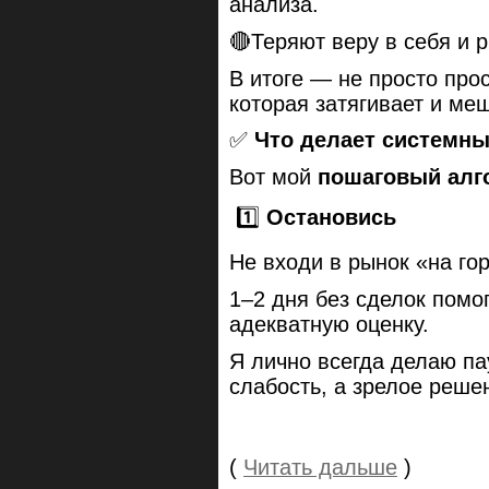
анализа.
🔴Теряют веру в себя и р
В итоге — не просто про
которая затягивает и меш
✅
Что делает системны
Вот мой
пошаговый алг
1️⃣
Остановись
Не входи в рынок «на го
1–2 дня без сделок помо
адекватную оценку.
Я лично всегда делаю па
слабость, а зрелое реше
(
Читать дальше
)