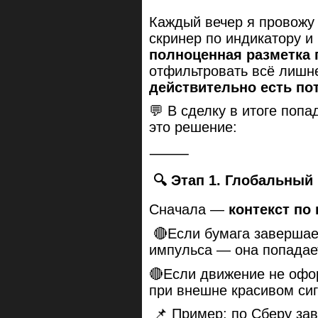
Каждый вечер я провож
скринер по индикатору и 
полноценная разметка 
отфильтровать всё лишн
действительно есть по
💬 В сделку в итоге поп
это решение:
⸻
🔍 Этап 1. Глобальный
Сначала —
контекст по
🔴Если бумага завершае
импульса — она попадает
🔴Если движение не офо
при внешне красивом сиг
📌 Пример: по Сберу зав