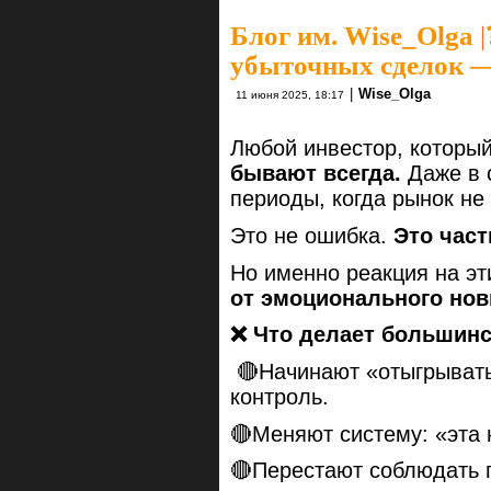
Блог им. Wise_Olga
|
убыточных сделок — 
|
Wise_Olga
11 июня 2025, 18:17
Любой инвестор, который
бывают всегда.
Даже в 
периоды, когда рынок не
Это не ошибка.
Это част
Но именно реакция на э
от эмоционального нов
❌ Что делает большинс
🔴Начинают «отыгрывать
контроль.
🔴Меняют систему: «эта н
🔴Перестают соблюдать п