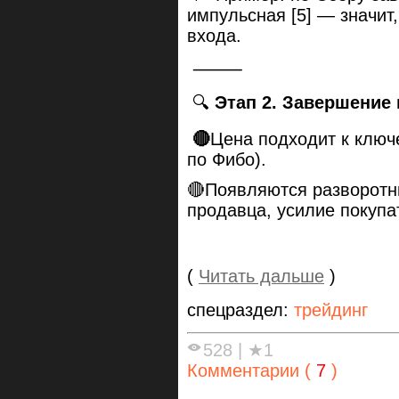
импульсная [5] — значит,
входа.
⸻
🔍
Этап 2. Завершение 
🔴
Цена подходит к ключ
по Фибо).
🔴Появляются разворотн
продавца, усилие покупат
(
Читать дальше
)
спецраздел:
трейдинг
528
|
★1
Комментарии (
7
)