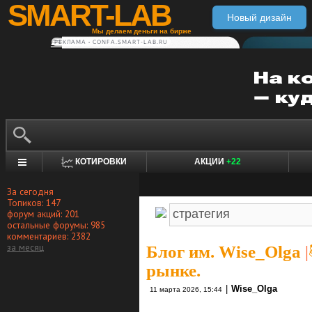
SMART-LAB
Новый дизайн
Мы делаем деньги на бирже
РЕКЛАМА • CONFA.SMART-LAB.RU
КОТИРОВКИ
АКЦИИ
+22
За сегодня
Топиков: 147
форум акций: 201
остальные форумы: 985
комментариев: 2382
за месяц
Блог им. Wise_Olga
|
рынке.
|
Wise_Olga
11 марта 2026, 15:44