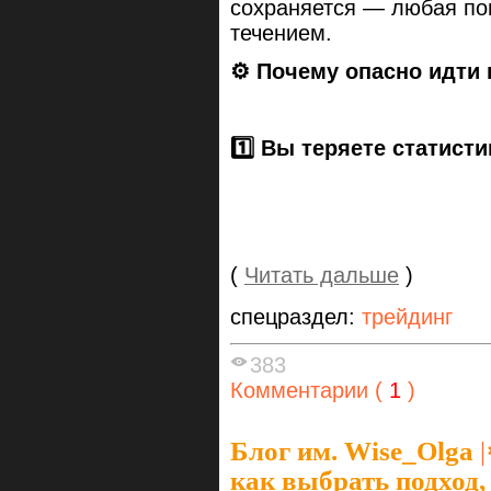
сохраняется — любая поп
течением.
⚙️ Почему опасно идти
1️⃣ Вы теряете статисти
(
Читать дальше
)
спецраздел:
трейдинг
383
Комментарии (
1
)
Блог им. Wise_Olga
|
как выбрать подход,