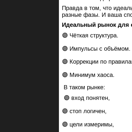
Правда в том, что идеал
разные фазы. И ваша спо
Идеальный рынок для с
🟣 Чёткая структура.
🟣 Импульсы с объёмом.
🟣 Коррекции по правила
🟣 Минимум хаоса.
В таком рынке:
🟣 вход понятен,
🟣 стоп логичен,
🟣 цели измеримы,