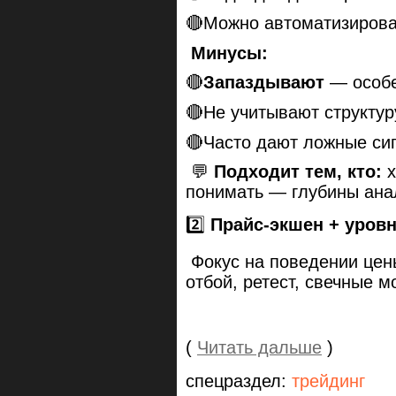
🔴Можно автоматизирова
Минусы:
🔴
Запаздывают
— особе
🔴Не учитывают структур
🔴Часто дают ложные си
💬
Подходит тем, кто:
х
понимать — глубины анал
2️⃣
Прайс-экшен + уров
Фокус на поведении цен
отбой, ретест, свечные м
(
Читать дальше
)
спецраздел:
трейдинг