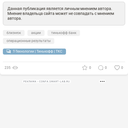
Данная публикация является личным мнением автора.
Мнение владельца сайта может не совпадать с мнением
автора.
близнюк
акции
тинькофф банк
операционные результаты
Т-Технологии | Тинькофф | ТКС
235
0
0
0
РЕКЛАМА • CONFA.SMART-LAB.RU