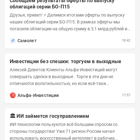
Сообщаем результаты оферты по выпуску
облигаций серии БО-П15
Друзья, привет! ⚡️ Делимся итогами оферты по выпуску
наших облигаций серии БО-П15. В рамках оферты мы
погасили облигации на общую сумму в 3,1 млрд рублей из
5 млрд рублей всего выпуска. С...
Самолет
18:42
Инвестиции без спешки: торгуем в выходные
Алексей Девятов Клиенты Альфа-Инвестиций могут
совершать сделки в выходные . Торги в эти дни не
отличаются волатильностью, но если всё-таки
происходят значимые события, инвесторы могут...
Альфа-Инвестиции
17:57
🏛️ ИИ займется госуправлением
ИИ-технологии пользуются всё большим спросом со
стороны государства! Уже 71 регион России начал
использовать искусственный интеллект в рабочих