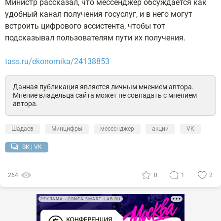
Министр рассказал, что мессенджер обсуждается как
удобный канал получения госуслуг, и в него могут
встроить цифрового ассистента, чтобы тот
подсказывал пользователям пути их получения.
tass.ru/ekonomika/24138853
Данная публикация является личным мнением автора.
Мнение владельца сайта может не совпадать с мнением
автора.
Шадаев
Минцифры
мессенджер
акции
VK
ВК | VK
264
0
1
2
РЕКЛАМА • CONFA.SMART-LAB.RU