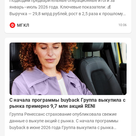
Подводим предварительные операционные итоги за
январь–июль 2026 года. Ключевые показатели: 💰
Выручка — 29,8 млрд рублей, рост в 2,5 раза к прошлому
году 👥 143,4 тыс. человек —...
МГКЛ
10:06
С начала программы buyback Группа выкупила с
рынка примерно 9,7 млн акций RENI
Группа Ренессанс страхование опубликовала свежие
данные о выкупе акций с рынка. C начала программы
buyback в июне 2026 года Группа выкупила с рынка
примерно 9,7 млн акций RENI. Общий уставной...