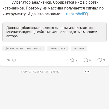
Агрегатор аналитики. Собирается инфа с сотен
источников. Поэтому из массива получается сигнал по
инструменту. И да, это реклама:
u.to/m8elFQ
Данная публикация является личным мнением автора.
Мнение владельца сайта может не совпадать с мнением
автора.
финансовая грамотность
экономика
личное
1.7К
2
6
9
РЕКЛАМА • CONFA.SMART-LAB.RU