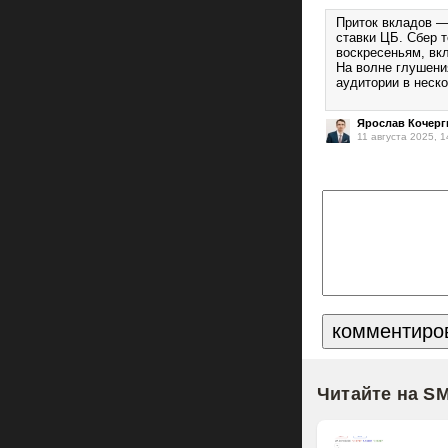
Приток вкладов —
ставки ЦБ. Сбер 
воскресеньям, вк
На волне глушени
аудитории в неско
Ярослав Кочерг
11 августа 2025, 1
Читайте на S