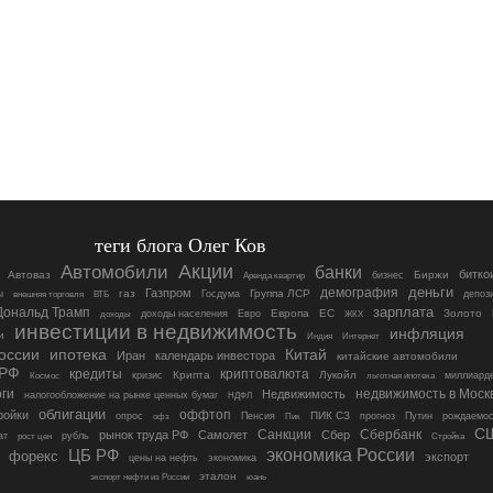
теги блога Олег Ков
Акции
Автомобили
банки
битко
Автоваз
Биржи
Аренда квартир
бизнес
деньги
демография
Газпром
ы
газ
Группа ЛСР
Госдума
депоз
внешняя торговля
ВТБ
зарплата
Дональд Трамп
Европа
ЕС
Золото
доходы населения
Евро
доходы
ЖКХ
инвестиции в недвижимость
инфляция
и
Интернет
Индия
оссии
ипотека
Китай
Иран
календарь инвестора
китайские автомобили
 РФ
кредиты
криптовалюта
Крипта
Лукойл
кризис
миллиард
Космос
льготная ипотека
ги
недвижимость в Моск
Недвижимость
налогообложение на рынке ценных бумаг
НДФЛ
облигации
оффтоп
ройки
ПИК СЗ
опрос
Пенсия
прогноз
Путин
рождаемос
офз
Пик
С
Санкции
Сбербанк
рынок труда РФ
Самолет
Сбер
ат
рубль
Стройка
рост цен
экономика России
ЦБ РФ
форекс
экспорт
цены на нефть
экономика
эталон
юань
экспорт нефти из России