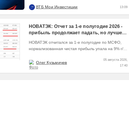
ruAA от Эксперт РА и AA(RU) от АКРА. О...
ВТБ Мои Инвестиции
13:09
НОВАТЭК: Отчет за 1-е полугодие 2026 -
прибыль продолжает падать, но лучшее
впереди, если не прилетит
НОВАТЭК отчитался за 1-е полугодие по МСФО,
нормализованная чистая прибыль упала на 9% г/г
Пресс релизы максимально...
05 августа 2026,
Олег Кузьмичев
17:40