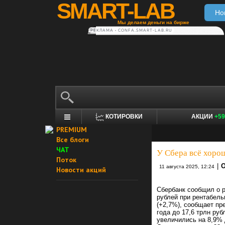
SMART-LAB
Но
Мы делаем деньги на бирже
РЕКЛАМА • CONFA.SMART-LAB.RU
КОТИРОВКИ
АКЦИИ
+59
PREMIUM
Все блоги
ЧАТ
У Сбера всё хорош
Поток
|
О
11 августа 2025, 12:24
Новости акций
Сбербанк сообщил о р
рублей при рентабель
(+2,7%), сообщает пр
года до 17,6 трлн ру
увеличились на 8,9% 