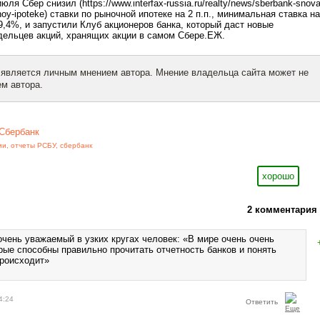
ля Сбер снизил (https://www.interfax-russia.ru/realty/news/sberbank-snova
hnoy-ipoteke) ставки по рыночной ипотеке на 2 п.п., минимальная ставка на
,4%, и запустили Клуб акционеров банка, который даст новые
дельцев акций, хранящих акции в самом Сбере.ЕЖ.
 является личным мнением автора. Мнение владельца сайта может не
м автора.
Сбербанк
ии
,
отчеты РСБУ
,
сбербанк
хорошо
2 комментария
очень уважаемый в узких кругах человек: «В мире очень очень
рые способны правильно прочитать отчетность банков и понять
происходит»
4:24
Ответить