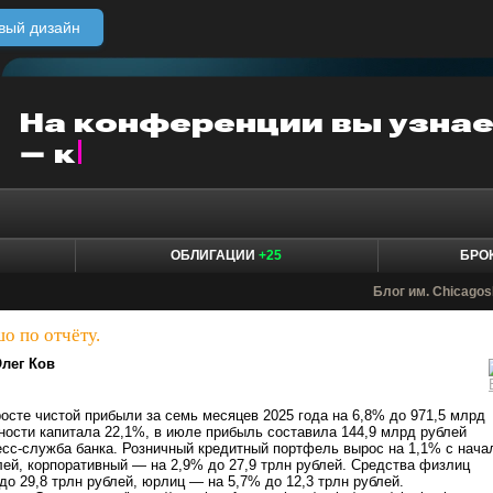
вый дизайн
ОБЛИГАЦИИ
+25
БРО
Блог им. Chicagos
о по отчёту.
лег Ков
осте чистой прибыли за семь месяцев 2025 года на 6,8% до 971,5 млрд
ности капитала 22,1%, в июле прибыль составила 144,9 млрд рублей
есс-служба банка. Розничный кредитный портфель вырос на 1,1% с нача
блей, корпоративный — на 2,9% до 27,9 трлн рублей. Средства физлиц
до 29,8 трлн рублей, юрлиц — на 5,7% до 12,3 трлн рублей.