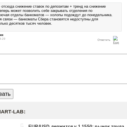
 отсюда снижение ставок по депозитам + тренд на снижение
теперь может позволить себе закрывать отделения по
лючая отделы банкоматов — холопы подождут до понедельника.
я связи — банкоматы Сбера становятся недоступны для
лько десятков тысяч человек.
ин
4:29
Ответить
MART-LAB:
EUR/USD держится у 1,1550: рынок труда