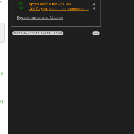
-
+52
Артур Хейс о пузыре ИИ
14
+50
4
📺М.Видео: успешное погашение любимого флоатера
Лучшие записи за 24 часа
РЕКЛАМА • CONFA.SMART-LAB.RU
8
+1