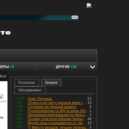
КЕРЫ
+4
ДРУГИЕ
+32
Bull
Полезные
Лучшие
Обсуждаемые
+135
Азия. Пятница.
52
+91
10 млн р на счету сделали меня счастливым? Ожидание vs Реальность!
43
+79
Ситуация на текущий момент
5
+79
Грузоперевозки по ЖД за июль 2026 г. — четвёртый месяц подряд роста, чёрные металлы на уровне прошлого года, а каменный уголь в плюсе.
1
+73
Обновляем информацию по Диасофту: дивиденды и выкуп
2
ла
+65
Почему стратегия Евгения Черных приведет вас к убыткам в 2026 году
46
+62
Другие цеха отказываются от таких деталей — а мы построили на них производство с оборотом 70 млн
10
+55
2
👌 Вместо вкладов: лучшие облигации — только супер надёжные