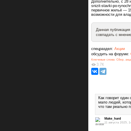
Дополнительно, с 28 ию
snizit-stavki-po-rynoc
первичное жильё — 19
возможности для вла
Данная публикация
совпадать с мнение
спецраздел:
Акции
обсудить на форуме:
Ключевые слова:
Сбер
,
акц
3.7К
Как говорит один 
мало людей, кото
что там реально 
Make_hard
11 августа 2025, 1