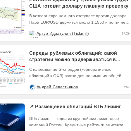
США готовит доллару главную проверку
В четверг евро немного отступает против доллара.
Пара EUR/USD держится около 1,1550 и почти не
выходит за пределы узкого диапазона. Главным...
Артур Идиатулин (Tickmill)
17:29
Спреды рублевых облигаций: какой
стратегии можно придерживаться в
текущих условиях
Отслеживание G-спредов (корпоративных
облигаций к ОФЗ) важно для понимания общей
динамики доходностей долговых инструментов,
Андрей Севастьянов
07:52
отражающей текущую...
📌 Размещение облигаций ВТБ Лизинг
ВТБ Лизинг — одна из крупнейших лизинговых
компаний России. Кредитные рейтинги эмитента —