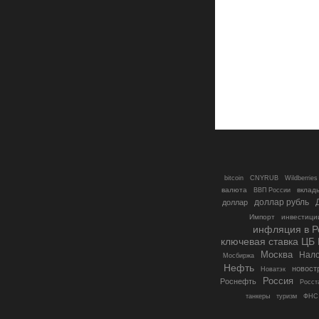
bitcoin
CNYRUB
Wildberries
валюта
вклад
ВВП России
доллар рубль
доллар
Импорт
инвестици
инфляция в Р
ключевая ставка ЦБ
Москва
Нало
Мосбиржа
Нефть
новост
Новатэк
Россия
Роснефть
Росст
танкеры
туризм
ФНС