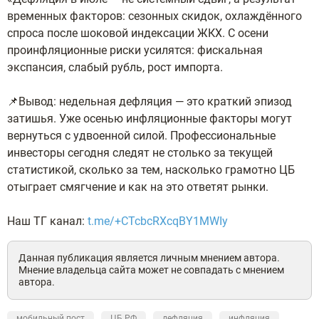
временных факторов: сезонных скидок, охлаждённого
спроса после шоковой индексации ЖКХ. С осени
проинфляционные риски усилятся: фискальная
экспансия, слабый рубль, рост импорта.
📌Вывод: недельная дефляция — это краткий эпизод
затишья. Уже осенью инфляционные факторы могут
вернуться с удвоенной силой. Профессиональные
инвесторы сегодня следят не столько за текущей
статистикой, сколько за тем, насколько грамотно ЦБ
отыграет смягчение и как на это ответят рынки.
Наш ТГ канал:
t.me/+CTcbcRXcqBY1MWIy
Данная публикация является личным мнением автора.
Мнение владельца сайта может не совпадать с мнением
автора.
мобильный пост
ЦБ РФ
дефляция
инфляция