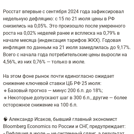
Росстат впервые с сентября 2024 года зафиксировал
недельную дефляцию: с 15 по 21 июля цены в РФ
снизились на 0,05%. Это произошло после умеренного
роста на 0,02% неделей ранее и всплеска на 0,79% в
начале месяца (индексация тарифов ЖКХ). Годовая
инфляция по данным на 21 июля замедлилась до 9,17%.
Всего с начала года потребительские цены выросли на
4,56%, из них 0,76% — только в июле.
На этом фоне рынок почти единогласно ожидает
снижение ключевой ставки ЦБ РФ 25 июля:
🔹Базовый прогноз — минус 200 б.п. до 18%;
🔹Некоторые допускают шаг в 300 б.п., другие — более
осторожное снижение на 100 б.п.
🧠 Александр Исаков, бывший главный экономист
Bloomberg Economics по России и СНГ, предупреждает:
«Дефляция в июле — не системный сдвиг, а результат