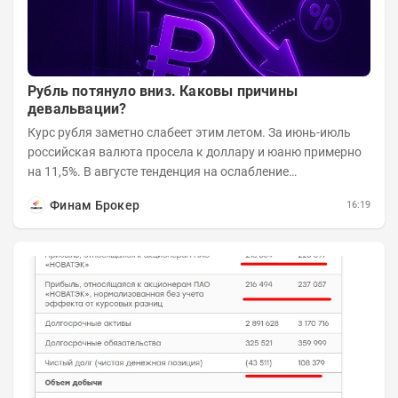
Рубль потянуло вниз. Каковы причины
девальвации?
Курс рубля заметно слабеет этим летом. За июнь-июль
российская валюта просела к доллару и юаню примерно
на 11,5%. В августе тенденция на ослабление
продолжается. Причем усилило давление...
Финам Брокер
16:19