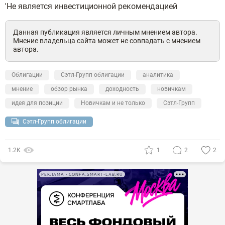
'Не является инвестиционной рекомендацией
Данная публикация является личным мнением автора.
Мнение владельца сайта может не совпадать с мнением
автора.
Облигации
Сэтл-Групп облигации
аналитика
мнение
обзор рынка
доходность
новичкам
идея для позиции
Новичкам и не только
Сэтл-Групп
Сэтл-Групп облигации
1.2К
1
2
2
РЕКЛАМА • CONFA.SMART-LAB.RU