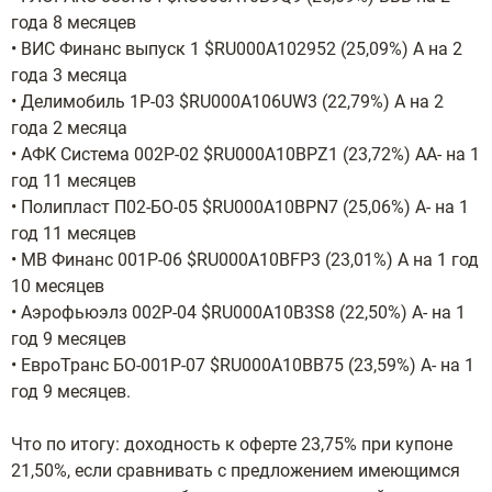
года 8 месяцев
• ВИС Финанс выпуск 1 $RU000A102952 (25,09%) А на 2
года 3 месяца
• Делимобиль 1Р-03 $RU000A106UW3 (22,79%) А на 2
года 2 месяца
• АФК Система 002P-02 $RU000A10BPZ1 (23,72%) АА- на 1
год 11 месяцев
• Полипласт П02-БО-05 $RU000A10BPN7 (25,06%) А- на 1
год 11 месяцев
• МВ Финанс 001P-06 $RU000A10BFP3 (23,01%) А на 1 год
10 месяцев
• Аэрофьюэлз 002Р-04 $RU000A10B3S8 (22,50%) А- на 1
год 9 месяцев
• ЕвроТранс БО-001Р-07 $RU000A10BB75 (23,59%) А- на 1
год 9 месяцев.
Что по итогу: доходность к оферте 23,75% при купоне
21,50%, если сравнивать с предложением имеющимся