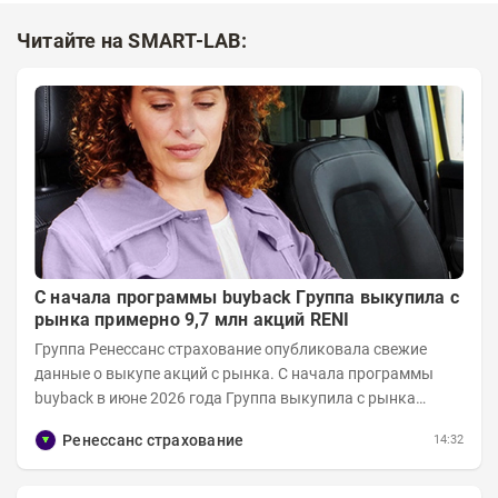
Читайте на SMART-LAB:
С начала программы buyback Группа выкупила с
рынка примерно 9,7 млн акций RENI
Группа Ренессанс страхование опубликовала свежие
данные о выкупе акций с рынка. C начала программы
buyback в июне 2026 года Группа выкупила с рынка
примерно 9,7 млн акций RENI. Общий уставной...
Ренессанс страхование
14:32