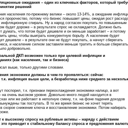
яционные ожидания – один из ключевых факторов, который требу
ринятии решений
ия населения по-прежнему велики – около 13-14%, а ожидание инфляц
я пророчество, потому что бизнес повышает цены, ожидая рост расход
я инфляционную спираль. Ну а народ согласен покупать по повышенным
том будет дороже – в результате спрос не охлаждается. Должно быть
ет думать, что потом будет дешевле и он меньше заработает – и потому
зить цены, чтобы выиграть конкурентную борьбу. А население будет
ет дешевле – в результате они не будут покупать, а начнут сберегать
знеса, и население силком заставили меньше тратить и больше сберегать
было добровольно.
йтральной ДКП возможен только при целевой инфляции и
иях (как населения, так и бизнеса)
писал выше, только другими словами.
дения экономики должны в чем-то проявляться: сейчас
 т.к. инфляция выше цели, а безработица ниже среднего за несколь
ут поспорил, т.к. признаки переохлаждения экономики налицо, а вот
– на очень высоком уровне. Довольно много людей находится в
ках или же работают в неполную смену, т.к. на фоне падения доходов
вынуждены так поступать. В то же время бизнес не хочет терять
ит в скорое снижение ключа и восстановление экономики. Потом набирать
роже.
т к высокому спросу на рублевые активы – наряду с действием
 это приводит к стабильному балансу спроса и предложения валют