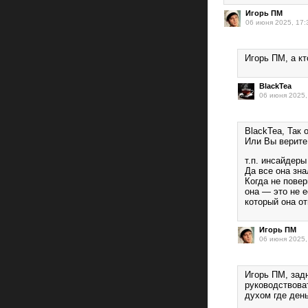
Игорь ПМ
06 июня 2025, 17:
Игорь ПМ, а кт
BlackTea
06 июня 2025,
BlackTea, Так 
Или Вы верите
т.п. инсайдеры
Да все она зна
Когда не повер
она — это не е
который она от
Игорь ПМ
06 июня 2025,
Игорь ПМ, зад
руководствова
духом где день