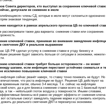
о сейчас.
енов Совета директоров, кто выступал за сохранение ключевой ставк
ейчас, допускали ее снижение в июле
колеблющиеся» члены СД, которые в июле могут склониться однозначно 
прям знаковая тенденция.
ние находится в рамках апрельского прогноза ЦБ по ключевой став
е рассматривали также два варианта: снижение ставки или сохранение.
орожность.
жение ключевой ставки, принимая во внимание замедление инфляци
ое смягчение ДКУ в реальном выражении
ас ЦБ РФ сделал уступку в снижении ставки в угоду бизнесу и
йшее решение будет зависеть больше от ситуации в экономики, нежели 
ти.
жению ключевой ставки требует больше осторожности – он может
 между шагами, если инфляция перестанет устойчиво снижаться и т
, не исключено повышение ключевой ставки
 инфляция сейчас рванёт наверх, то ставку точно понижать не будут. Но
 впечатление, что роста инфляции не будут. Решения ЦБ действуют на
м временным лагом, обычно 3-4 месяца. Т.е. сейчас на инфляцию
окий ключ, да и для бизнеса снижение ставки всего на 1 базисный пункт
ода, а так – небольшой глоток воздуха у поверхности. Иными словами,
еэффективные бизнесы всё равно не увидят эффекта от снижения ключа
а вот остальные смогут замедлить падение маржи и установить контроль
 дожить до реального смягчения ДКП и перезапуска экономики.