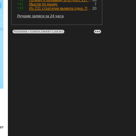
Почему я ненавижу ВТБ (пост 217, 12+)
18
+41
Мысли по рынку.
7
+33
Из 231 стратегии выжила одна. Показываю, как она устроена
20
Лучшие записи за 24 часа
РЕКЛАМА • CONFA.SMART-LAB.RU
ет