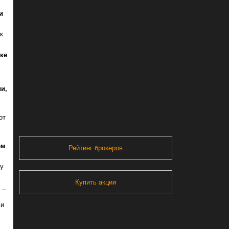
и
к
ке
и,
от
ем
Рейтинг брокеров
 у
Купить акции
 –
 и