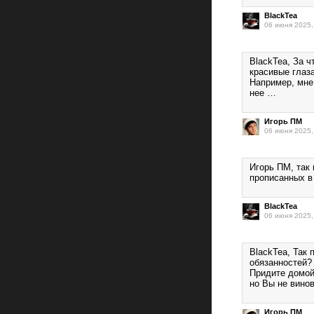
BlackTea
06 июня 2025,
BlackTea, За 
красивые глаз
Например, мне 
нее …
Игорь ПМ
06 июня 2025,
Игорь ПМ, так 
прописанных в
BlackTea
06 июня 2025,
BlackTea, Так 
обязанностей?
Придите домой
но Вы не вино
Игорь ПМ