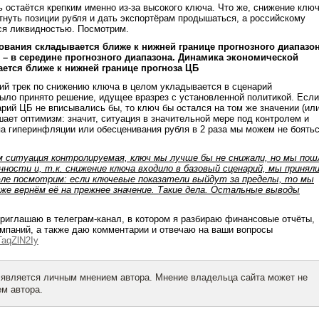
 остаётся крепким именно из-за высокого ключа. Что же, снижение клю
нуть позиции рубля и дать экспортёрам продышаться, а российскому
ся ликвидностью. Посмотрим.
ования складывается ближе к нижней границе прогнозного диапазо
 – в середине прогнозного диапазона. Динамика экономической
ется ближе к нижней границе прогноза ЦБ
ий трек по снижению ключа в целом укладывается в сценарий
 было принято решение, идущее вразрез с установленной политикой. Если
арий ЦБ не вписывались бы, то ключ бы остался на том же значении (ил
шает оптимизм: значит, ситуация в значительной мере под контролем и
па гиперинфляции или обесценивания рубля в 2 раза мы можем не боятьс
м ситуация контролируемая, ключ мы лучше бы не снижали, но мы пош
ности и, т.к. снижение ключа входило в базовый сценарий, мы принял
юле посмотрим: если ключевые показатели выйдут за пределы, то мы
же вернём её на прежнее значение. Такие дела. Остальные выводы
риглашаю в телеграм-канал, в котором я разбираю финансовые отчёты,
мпаний, а также даю комментарии и отвечаю на ваши вопросы
TaqZlN2Iy
 является личным мнением автора. Мнение владельца сайта может не
м автора.