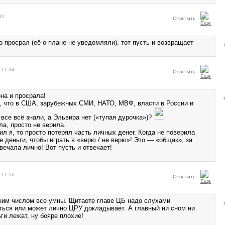
31
Ответить
о просрал (её о плане не уведомляли). тот пусть и возвращает
 17:34
Ответить
она и просрала!
, что в США, зарубежных СМИ, НАТО, МВФ, власти в России и
 все всё знали, а Эльвира нет («тупая дурочка»)?
ла, просто не верила.
ил я, то просто потерял часть личных денег. Когда не поверила
е деньги, чтобы играть в «верю / не верю»! Это — «общак», за
вечала лично! Вот пусть и отвечает!
 17:56
Ответить
ним числом все умны. Щитаете главе ЦБ надо слухами
ться или может лично ЦРУ докладывает. А главный ни сном ни
ги лежат, ну бояре плохие!