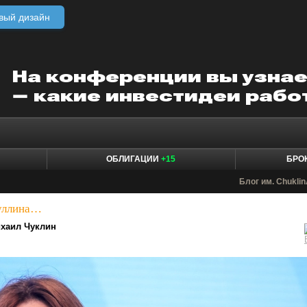
вый дизайн
ОБЛИГАЦИИ
+15
БРО
Блог им. Chuklin
иуллина…
хаил Чуклин