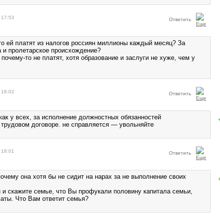
 17:53
Ответить
что ей платят из налогов россиян миллионы каждый месяц? За
а и пролетарское происхождение?
почему-то не платят, хотя образование и заслуги не хуже, чем у
 18:02
Ответить
как у всех, за исполнение должностных обязанностей
 трудовом договоре. не справляется — увольняйте
 18:01
Ответить
почему она хотя бы не сидит на нарах за не выполнение своих
 и скажите семье, что Вы профукали половину капитала семьи,
ваты. Что Вам ответит семья?