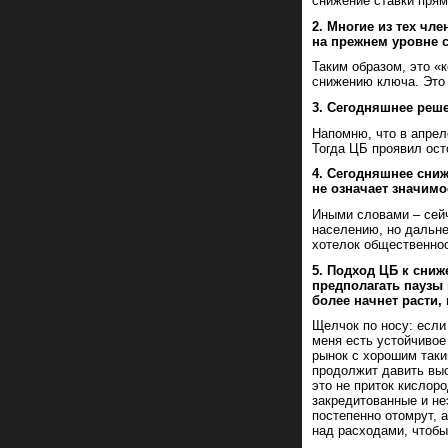
снижение ставки прям
2. Многие из тех чл
на прежнем уровне с
Таким образом, это «
снижению ключа. Это 
3. Сегодняшнее реше
Напомню, что в апрел
Тогда ЦБ проявил ост
4. Сегодняшнее сни
не означает значим
Иными словами – сейч
населению, но дальне
хотелок общественнос
5. Подход ЦБ к сни
предполагать паузы
более начнет расти
Щелчок по носу: если
меня есть устойчивое
рынок с хорошим таки
продолжит давить выс
это не приток кислор
закредитованные и н
постепенно отомрут, 
над расходами, чтобы