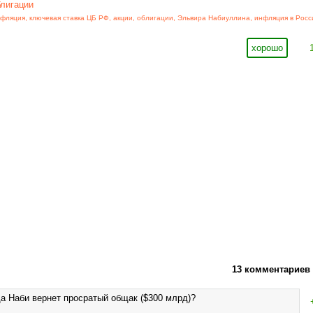
блигации
фляция
,
ключевая ставка ЦБ РФ
,
акции
,
облигации
,
Эльвира Набиуллина
,
инфляция в Росс
хорошо
13 комментариев
да Наби вернет просратый общак ($300 млрд)?