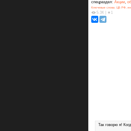
спецраздел:
Акции
,
о
Ключевые слова:
ЦБ РФ
,
ин
5.3К
|
★1
Так говорю я! Ког