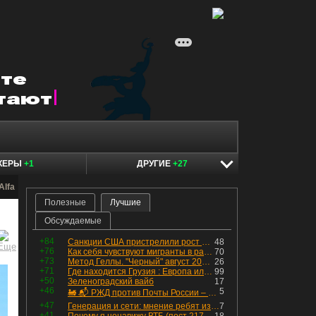
КЕРЫ
+1
ДРУГИЕ
+27
Alfa
Полезные
Лучшие
Обсуждаемые
+84
Санкции США пристрелили рост акций в России
48
+76
Как себя чувствуют мигранты в раю, в который они так стремились
70
+73
Метод Геллы. "Черный" август 2026 - быть или не быть?
26
+71
Где находится Грузия : Европа или Азия
99
+50
Зеленоградский вайб
17
+46
5
🚂 📬 РЖД против Почты России – Какие облигации выбрать?
+47
Генерация и сети: мнение ребят из индустрии
7
+41