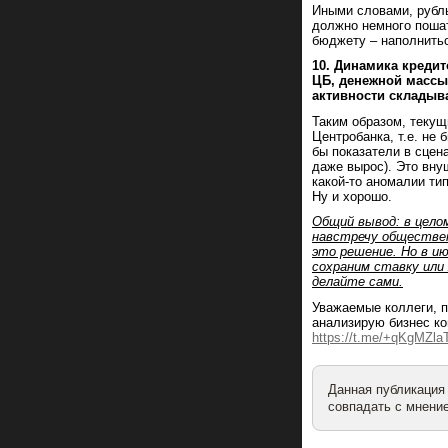
Иными словами, рубль
должно немного пошат
бюджету – наполнить
10. Динамика кредит
ЦБ, денежной массы
активности складыва
Таким образом, текущ
Центробанка, т.е. не
бы показатели в сцен
даже вырос). Это вну
какой-то аномалии ти
Ну и хорошо.
Общий вывод: в цело
навстречу обществен
это решение. Но в и
сохраним ставку или 
делайте сами.
Уважаемые коллеги, п
анализирую бизнес ко
https://t.me/+qKgMZla
Данная публикация
совпадать с мнение