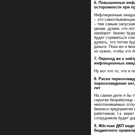
6. Повышенные инфл
осторожности при п
Инфляционные ожидан
– это самосбывающеес
– тем самым запуска
ценам, думая, что по
наоборот: бизнес буд
будет стремиться сни
думать, что потом буд
деньги. Пока же и би
но нужно, чтобы это 
7. Переход же к не
инфляционных ожидан
Ну вот это то, что я 
8. Риски переохлаж
переохлаждения нет,
лет
На самом деле я бы т
скрытая безработица 
неоплачиваемых отпус
бизнеса предприятия 
работников, т.к. вер
сотрудников будет до
9. Жёсткая ДКП веде
бюджетного правила