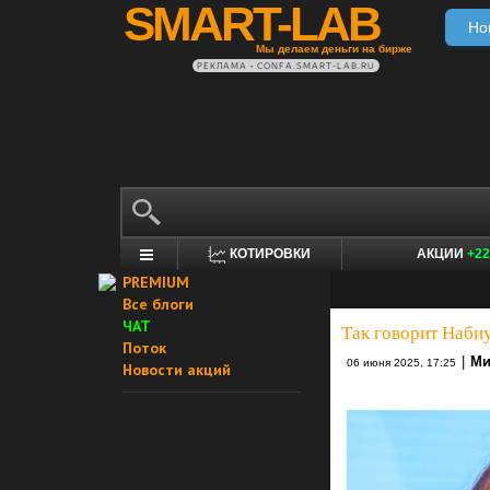
SMART-LAB
Но
Мы делаем деньги на бирже
РЕКЛАМА • CONFA.SMART-LAB.RU
КОТИРОВКИ
АКЦИИ
+22
PREMIUM
Все блоги
ЧАТ
Так говорит Наб
Поток
|
Ми
06 июня 2025, 17:25
Новости акций