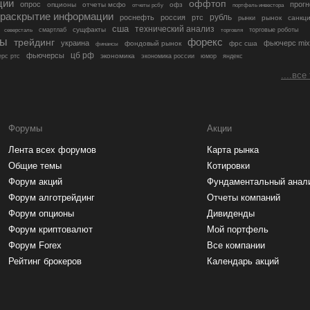
ции
оффтоп
опрос
прогн
опционы
отчеты мсфо
офз
портфель инвестора
отчеты рсбу
раскрытие информации
рубль
роснефть
россия
ртс
рынок
санкц
рынки
сша
технический анализ
сущфакты
торговые роботы
северсталь
смартлаб
торговля
лы
трейдинг
форекс
украина
фьючерс mix
фондовый рынок
фрс сша
финансы
цб рф
фьючерсы
экономика
рс ртс
экономика россии
юмор
яндекс
....все
Форумы
Акции
Лента всех форумов
Карта рынка
Общие темы
Котировки
Форум акций
Фундаментальный анал
Форум алготрейдинг
Отчеты компаний
Форум опционы
Дивиденды
Форум криптовалют
Мой портфель
Форум Forex
Все компании
Рейтинг брокеров
Календарь акций