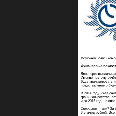
Источник: сайт комп
Финансовые показа
Ленэнерго выплачивае
Именно поэтому отчёт
буду анализировать и
представление о буд
В 2014 году из-за са
грани банкротства, п
и за 2015 год, но вп
Спросите — как?
За с
8,5 млрд рублей. Все