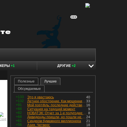
ОКЕРЫ
+1
ДРУГИЕ
+2
Полезные
Лучшие
Обсуждаемые
+133
Это я хвастаюсь
40
+132
Летнее обострение. Как мошенники пытаются подсунуть кнопку "БАБЛО" девушкам
33
+91
Мой портфль: последние действия и текущая структура. Краткий комментарий по всем позициям
16
+88
Ситуация на текущий момент
9
+82
НОВАТЭК: Отчет за 1-е полугодие 2026 - прибыль продолжает падать, но лучшее впереди, если не прилетит
8
+68
Дивиденды пришли, но пошли не туда
24
+61
Синдром бумажного миллионера
21
+56
Азия. Четверг.
18