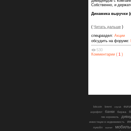
дивидендов с компани
Собственно, и держат
Динамика выручки (
(
Читать дальше
)
спецраздел:
Акции
обсудить на форуме:
530
Комментарии (
1
)
euru
bitcoin
brent
cnyrub
банки
б
биржа
аэрофлот
диви
гмк норникель
ин
инвестиции в недвижимость
мобиль
лукойл
магнит