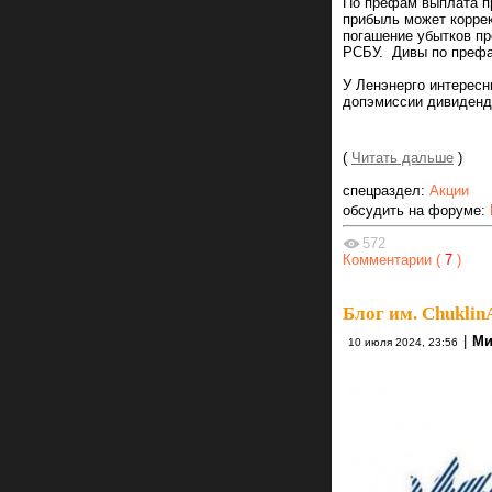
По префам выплата п
прибыль может коррек
погашение убытков п
РСБУ. Дивы по префа
У Ленэнерго интересн
допэмиссии дивиденд
(
Читать дальше
)
спецраздел:
Акции
обсудить на форуме:
572
Комментарии (
7
)
Блог им. Chuklin
|
Ми
10 июля 2024, 23:56