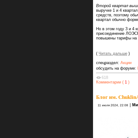
Второй квартал выше
выручке 1 и 4 квартал
средств, поэтому обы
квартал обычно форм
Но в этом году 3 и 4 
присоединение ЛОЭСК,
повышены тарифы на э
(
Читать дальше
)
спецраздел:
Акции
обсудить на форуме:
618
Комментарии (
1
)
Блог им. Chuklin
|
Ми
11 июля 2024, 22:08