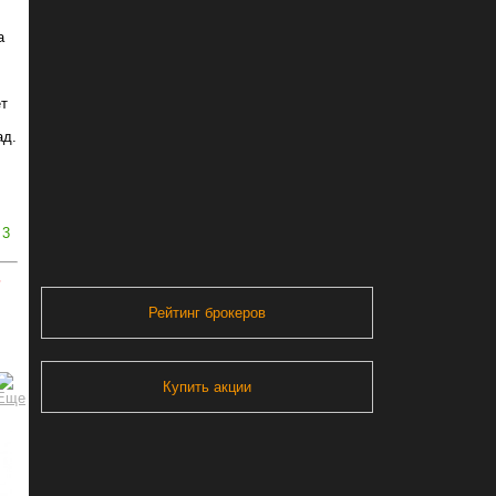
а
ёт
ад.
3
ь
Рейтинг брокеров
Купить акции