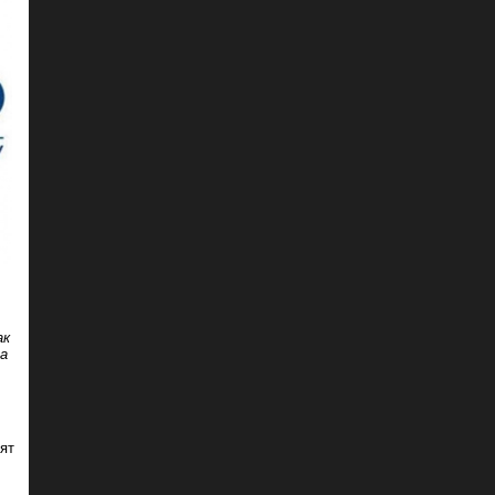
ак
на
ят