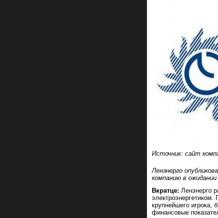
Источник: сайт комп
Ленэнерго опубликова
компанию в ожидании
Вкратце:
Ленэнерго р
электроэнергетиком.
крупнейшего игрока, 
финансовые показате