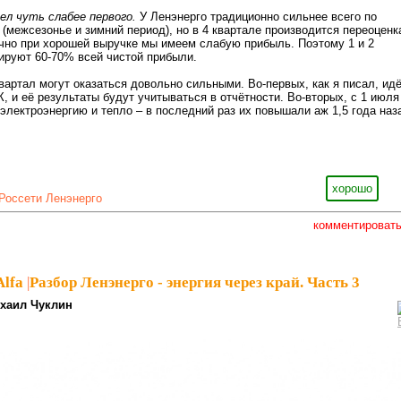
л чуть слабее первого.
У Ленэнерго традиционно сильнее всего по
 (межсезонье и зимний период), но в 4 квартале производится переоценк
чно при хорошей выручке мы имеем слабую прибыль. Поэтому 1 и 2
ируют 60-70% всей чистой прибыли.
квартал могут оказаться довольно сильными. Во-первых, как я писал, ид
 и её результаты будут учитываться в отчётности. Во-вторых, с 1 июля
лектроэнергию и тепло – в последний раз их повышали аж 1,5 года наз
хорошо
Россети Ленэнерго
комментироват
Alfa
|
Разбор Ленэнерго - энергия через край. Часть 3
хаил Чуклин