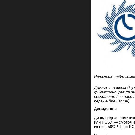
Источник: сайт комп
Друзья, в первых дву
финансовых результа
прочитать 3-ю часть.
первые две части)
Дивиденды
Дивидендная политик
или РСБУ — смотря ч
из неё. 50% ЧП по Р