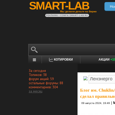
SMART-LAB
Но
Мы делаем деньги на бирже
РЕКЛАМА • CONFA.SMART-LAB.RU
КОТИРОВКИ
АКЦИИ
+1
За сегодня
Топиков: 38
форум акций: 59
остальные форумы: 88
комментариев: 304
Блог им. Chuklin
за месяц
сделал правильн
|
09 августа 2024, 19:49