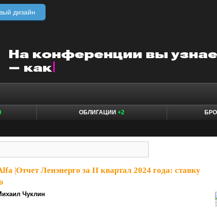
вый дизайн
0
ОБЛИГАЦИИ
+2
БР
Alfa
|
Отчет Ленэнерго за II квартал 2024 года: ставку
о
Михаил Чуклин