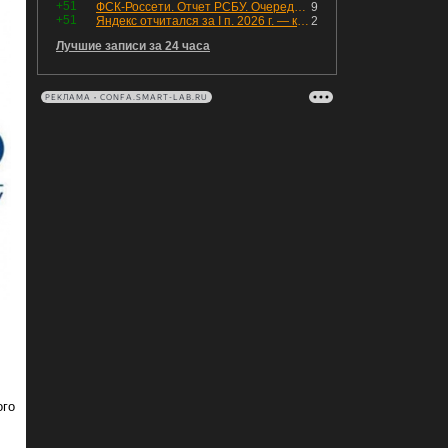
+51
ФСК-Россети. Отчет РСБУ. Очередная допка - бомбовые новости в эфире
9
+51
Яндекс отчитался за I п. 2026 г. — компания увеличила инвестиции и долг. Buyback начал работать, продали Авто.Ру.
2
Лучшие записи за 24 часа
РЕКЛАМА • CONFA.SMART-LAB.RU
ого