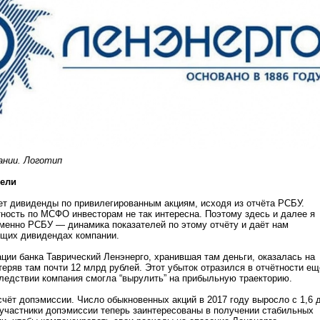
ании. Логотип
тели
т дивиденды по привилегированным акциям, исходя из отчёта РСБУ.
ность по МСФО инвесторам не так интересна. Поэтому здесь и далее я
менно РСБУ — динамика показателей по этому отчёту и даёт нам
ущих дивидендах компании.
нации банка Таврический Ленэнерго, хранившая там деньги, оказалась на
отеряв там почти 12 млрд рублей. Этот убыток отразился в отчётности ещ
оследствии компания смогла “вырулить” на прибыльную траекторию.
чёт допэмиссии. Число обыкновенных акций в 2017 году выросло с 1,6 
 участники допэмиссии теперь заинтересованы в получении стабильных