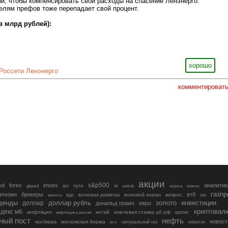
и, чтобы компенсировать свои расходы на спасение Ленэнерго.
елям префов тоже перепадает свой процент.
в млрд рублей):
хорошо
Россети Ленэнерго
комментироват
акции
s&p500
sd
forex
imoex
аналитик
si
gbpusd
ipo
nyse
usdrub
алроса
анализ
газп
иткоин
брокеры
втб
вопрос
валюта
вдо
волновая разметка
волновой анализ
газ
денды
золото
инвестиции
доллар
доллар рубль
дональд трамп
евро
криптовал
декс мб
инфляция
китай
ключевая ставка цб рф
кризис
инфляция в россии
ный пост
нефть
новост
московская биржа
мосбиржа
мтс
натуральный газ
новатэк