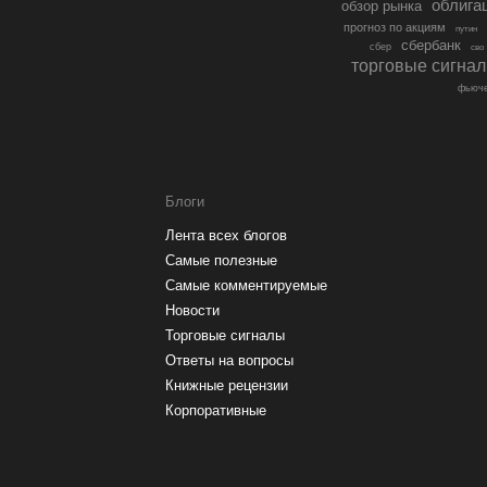
облига
обзор рынка
прогноз по акциям
путин
сбербанк
сбер
сво
торговые сигна
фьюче
Блоги
Лента всех блогов
Самые полезные
Самые комментируемые
Новости
Торговые сигналы
Ответы на вопросы
Книжные рецензии
Корпоративные