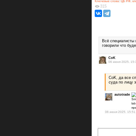
Ключевые слова:
ЦБ РФ
,
кл
315
Всё специалисты 
говорили что буд
CoK
06 июня 2025, 15:
CoK, да все с
суда по лицу 
autotrade
06 июня 2025, 15:51