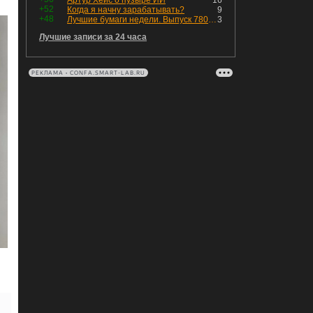
Артур Хейс о пузыре ИИ
16
+52
Когда я начну зарабатывать?
9
+48
Лучшие бумаги недели. Выпуск 780 – обновления для пятницы
3
Лучшие записи за 24 часа
РЕКЛАМА • CONFA.SMART-LAB.RU