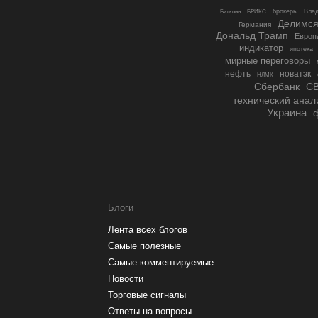
БРИКС
брокеры
Влад
Биткоин
Делимся
Германия
Дональд Трамп
Европ
индикатор
ипотека
мирные переговоры
нефть
новатэк
НЛМК
Сбербанк
С
технический анал
Украина
Блоги
Лента всех блогов
Самые полезные
Самые комментируемые
Новости
Торговые сигналы
Ответы на вопросы