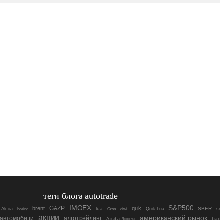
теги блога autotrade
IMOEX
S&P500
GAZP
brent
quik
lua
SBER
Alcoa
boeing
Quik Lua
s
Ozon
qiwi
акции
американский рынок
автомобили
алготрейдинг
бан
Альфа-Директ