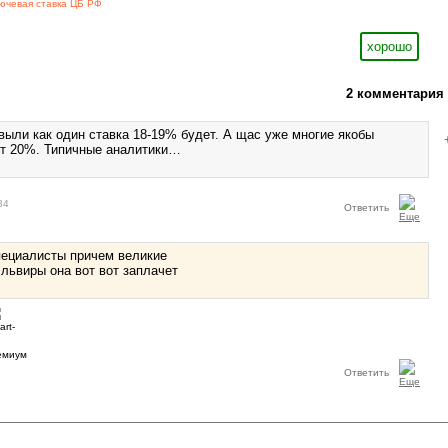
ючевая ставка ЦБ РФ
хорошо
2 комментария
выли как один ставка 18-19% будет. А щас уже многие якобы
ет 20%. Типичные аналитики…
34
Ответить
пециалисты причем великие
эльвиры она вот вот заплачет
Ответить