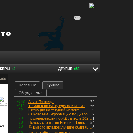
ОКЕРЫ
+4
ДРУГИЕ
+58
rade
Полезные
Лучшие
Обсуждаемые
+143
Азия. Пятница.
72
+119
10 млн р на счету сделали меня счастливым? Ожидание vs Реальность!
56
+92
Ситуация на текущий момент
5
+81
Обновляем информацию по Диасофту: дивиденды и выкуп
2
+79
Грузоперевозки по ЖД за июль 2026 г. — четвёртый месяц подряд роста, чёрные металлы на уровне прошлого года, а каменный уголь в плюсе.
1
+78
Почему стратегия Евгения Черных приведет вас к убыткам в 2026 году
54
ает
+63
3
👌 Вместо вкладов: лучшие облигации — только супер надёжные
+56