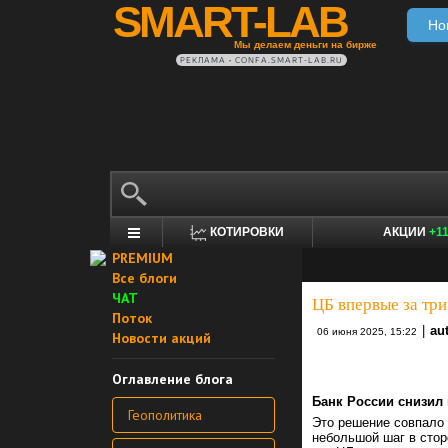
SMART-LAB
Но
Мы делаем деньги на бирже
РЕКЛАМА • CONFA.SMART-LAB.RU
КОТИРОВКИ
АКЦИИ
+1
PREMIUM
Все блоги
ЧАТ
ЦБ впервые за три
Поток
|
au
06 июня 2025, 15:22
Новости акций
Оглавление блога
Банк России снизил
Геополитика
Это решение совпало 
небольшой шаг в стор