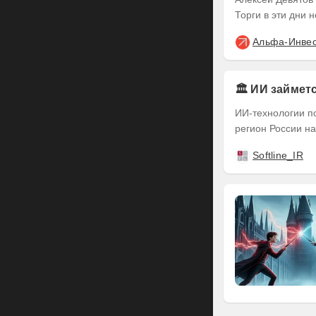
Торги в эти дни 
Альфа-Инве
🏛️ ИИ займе
ИИ-технологии п
регион России на
Softline_IR