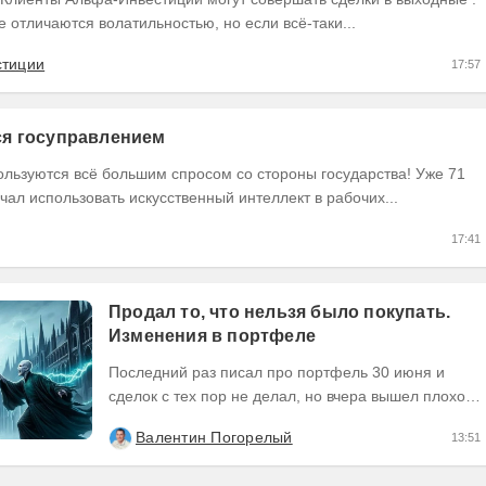
не отличаются волатильностью, но если всё-таки...
стиции
17:57
тся госуправлением
ользуются всё большим спросом со стороны государства! Уже 71
чал использовать искусственный интеллект в рабочих...
17:41
Продал то, что нельзя было покупать.
Изменения в портфеле
Последний раз писал про портфель 30 июня и
сделок с тех пор не делал, но вчера вышел плохой
отчет по компании, которую я держал и я её...
Валентин Погорелый
13:51