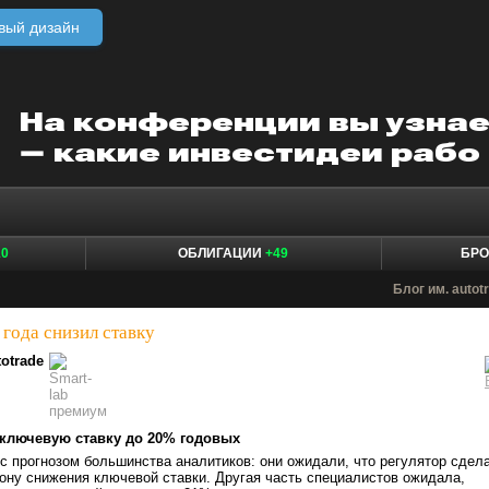
вый дизайн
10
ОБЛИГАЦИИ
+49
БР
Блог им. autot
 года снизил ставку
totrade
 ключевую ставку до 20% годовых
с прогнозом большинства аналитиков: они ожидали, что регулятор сдел
ону снижения ключевой ставки. Другая часть специалистов ожидала,