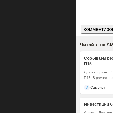
Читайте на S
Сообщаем рез
П15
Друзья, привет! ⚡️ Делимся итогами оферты по выпуску наших облигаций серии БО-
П15. В рамках оф
Самолет
Инвестиции б
Алексей Девятов Клиенты Альфа-Инвестиций могут совершать сделки в выходные .