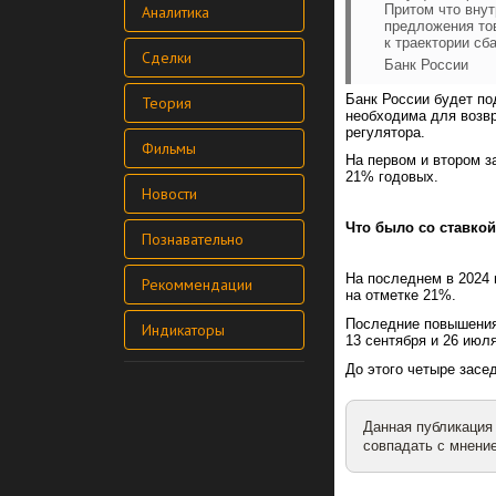
Притом что вну
Аналитика
предложения тов
к траектории сб
Сделки
Банк России
Банк России будет по
Теория
необходима для воз
регулятора.
Фильмы
На первом и втором з
21% годовых.
Новости
Что было со ставко
Познавательно
На последнем в 2024 
Рекоммендации
на отметке 21%.
Последние повышения 
Индикаторы
13 сентября и 26 июл
До этого четыре засе
Данная публикация
совпадать с мнение