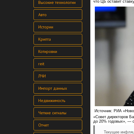
что ЦБ оставит ставк
Высокие технологии
Авто
Истории
Крипта
Котировки
reit
ЛЧИ
Импорт данных
Недвижимость
Источник: РИА «Ново
Четкие сигналы
«Совет директоров Ба
до 20% годовых», — 
Отчет
Текущее инфляц