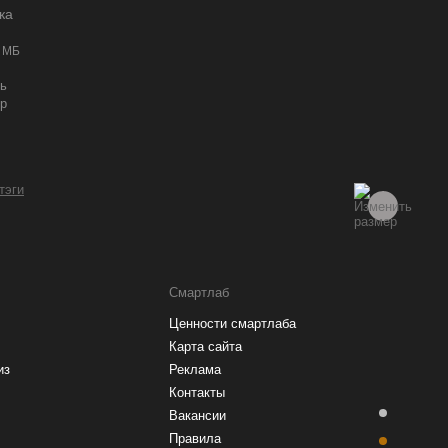
ка
 МБ
ь
р
 тэги
Смартлаб
Ценности смартлаба
Карта сайта
из
Реклама
Контакты
Вакансии
Правила