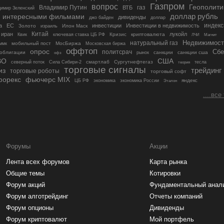
Газпром
вопрос
Геополити
Владимир Путин
газ
ВТБ
имир Зеленский
доллар рубль
 интересными фильмами
дивиденды
джо байден
доллар
индекс
а
ЕС
инвестиции
Инвестиции в недвижимость
Золото
Илон Маск
израиль
Китай
иран
лукойл
Кризис
криптовалюта
Квик
ключевая ставка ЦБ РФ
ЛЧИ
Магнит
Недвижимост
натуральный газ
мобильный пост
МосБиржа
ммк
Московская биржа
оффтоп
опрос
Сбе
политсрач
облигации
санкции
санкции сша
рынок
офз
ВО
США
смартлаб
Сургутнефтегаз
северный поток
Сила Сибири-2
теория
тесла
торговые сигналы
трейдинг
из
торговые роботы
торговый софт
форекс
фьючерс MIX
яндекс
ЦБ РФ
экономика
экономика России
Эталон
....все
Форумы
Акции
Лента всех форумов
Карта рынка
Общие темы
Котировки
Форум акций
Фундаментальный анал
Форум алготрейдинг
Отчеты компаний
Форум опционы
Дивиденды
Форум криптовалют
Мой портфель