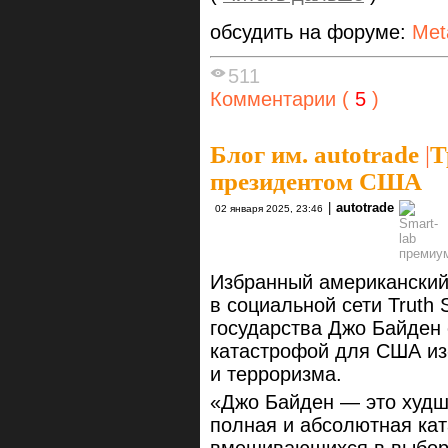
обсудить на форуме:
Met
511
Комментарии (
5
)
Блог им. autotrade
|
Т
президентом США
|
autotrade
02 января 2025, 23:46
Избранный американский
в социальной сети Truth 
государства Джо Байден
катастрофой для США из-
и терроризма.
«Джо Байден — это худш
полная и абсолютная ката