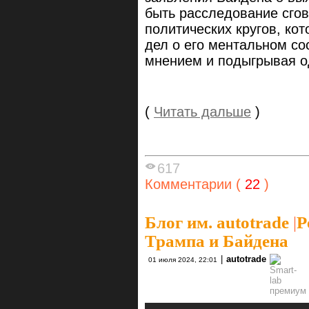
быть расследование сго
политических кругов, ко
дел о его ментальном с
мнением и подыгрывая о
(
Читать дальше
)
617
Комментарии (
22
)
Блог им. autotrade
|
Р
Трампа и Байдена
|
autotrade
01 июля 2024, 22:01