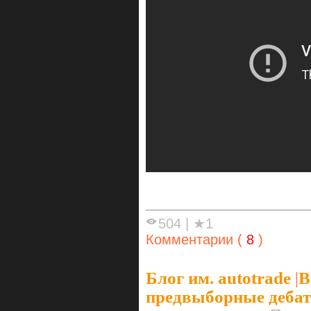
504
|
★1
Комментарии (
8
)
Блог им. autotrade
|
В
предвыборные дебат