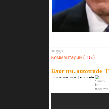
657
Комментарии (
15
)
Блог им. autotrade
|
Т
|
autotrade
29 июня 2024, 00:26