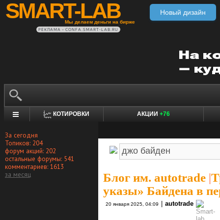
SMART-LAB
Новый дизайн
Мы делаем деньги на бирже
РЕКЛАМА • CONFA.SMART-LAB.RU
КОТИРОВКИ
АКЦИИ
+76
За сегодня
Топиков: 204
форум акций: 202
остальные форумы: 541
комментариев: 1613
за месяц
Блог им. autotrade
|
Т
указы» Байдена в пе
|
autotrade
20 января 2025, 04:09