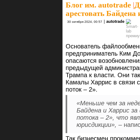
Блог им. autotrade
|
Д
арестовать Байдена 
|
autotrade
30 октября 2024, 00:57
Основатель файлообмен
предприниматель Ким Дот
опасаются возобновлени
предыдущей администра
Трампа к власти. Они та
Камалы Харрис в связи 
поток – 2».
«Меньше чем за нед
Байдена и Харрис за
потока – 2», что яв
юрисдикции»,
– напис
Так бизнесмен прокомме