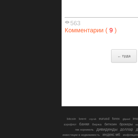
563
Комментарии (
9
)
← туда
eurusd
forex
imo
bitcoin
brent
cnyrub
gbpusd
банки
биткоин
брокеры
биржа
аэрофлот
в
дивиденды
доллар
д
гмк норникель
индекс мб
инфляция
инвестиции в недвижимость