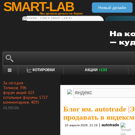
SMART-LAB
Новый дизайн
Мы делаем деньги на бирже
РЕКЛАМА • CONFA.SMART-LAB.RU
КОТИРОВКИ
АКЦИИ
+133
За сегодня
Топиков: 396
форум акций: 625
остальные форумы: 1727
комментариев: 4035
за месяц
Блог им. autotrade
|
Э
продавать в яндексм
|
autotrade
10 апреля 2026, 21:19