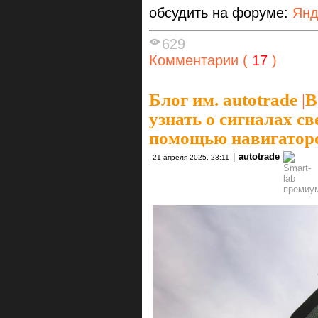
обсудить на форуме:
Янд
629
Комментарии (
17
)
Блог им. autotrade
|
В
узнать о сигналах с
помощью навигатор
|
autotrade
21 апреля 2025, 23:11