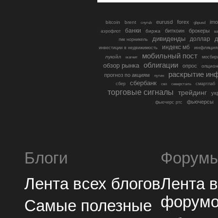
eurusd
forex
imo
bitcoin
brent
cnyrub
gbpusd
банки
биткоин
брокеры
биржа
аэрофлот
в
дивиденды
доллар
д
гмк норникель
индекс мб
инфляция
инвестиции в недвижимость
мобильный пост
лукойл
мосбир
магнит
облигации
обзор рынка
опрос
опцио
раскрытие ин
прогноз по акциям
путин
сбербанк
сбер
северсталь
смартлаб
сво
торговые сигналы
трейдинг
ук
фьючерсы
фьючерс ртс
Блоги
Форум
Лента всех блогов
Лента 
форум
Самые полезные