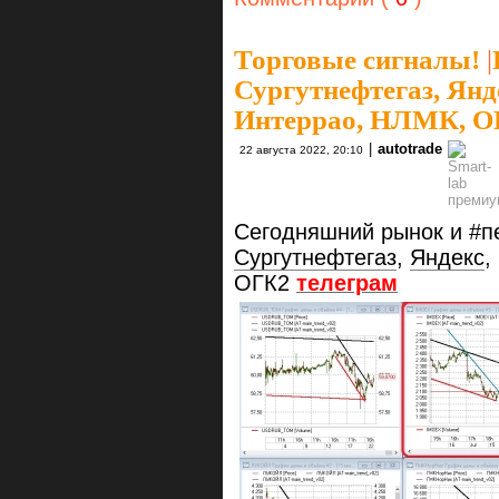
Торговые сигналы!
|
Сургутнефтегаз, Янд
Интеррао, НЛМК, О
|
autotrade
22 августа 2022, 20:10
Сегодняшний рынок и #пе
Сургутнефтегаз
,
Яндекс
,
ОГК2
телеграм