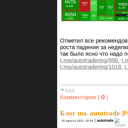
Отметил все рекомендова
роста падения за неделю
так было ясно что надо 
t.me/autotradering/996
,
t.
t.me/autotradering/1018
,
t
644
Комментарии (
0
)
Блог им. autotrade
|
Р
|
autotrade
26 августа 2022, 20:44