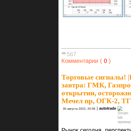
567
Комментарии (
0
)
Торговые сигналы!
|
завтра: ГМК, Газпром
открытии, осторожно
Мечел пр, ОГК-2, Т
|
autotrade
30 августа 2022, 20:58
Рынок сегодня, перспект