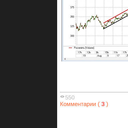
550
Комментарии (
3
)