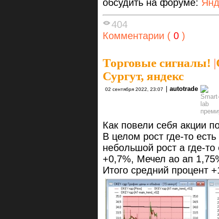
обсудить на форуме:
Янд
404
Комментарии (
0
)
Торговые сигналы!
|
Сургут, яндекс
|
autotrade
02 сентября 2022, 23:07
Как повели себя акции п
В целом рост где-то есть
небольшой рост а где-то
+0,7%, Мечел ао ап 1,75
Итого средний процент 