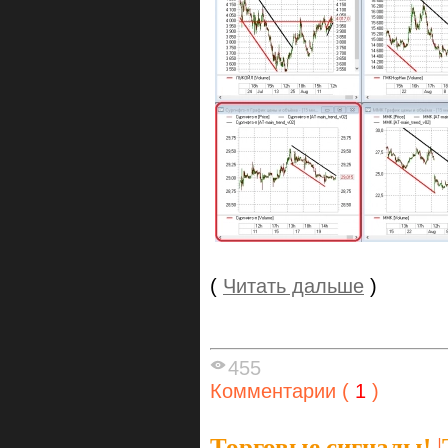
(
Читать дальше
)
455
Комментарии (
1
)
Торговые сигналы!
|