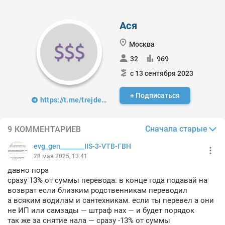
Ася
Москва
32
969
с 13 сентября 2023
+ Подписаться
https://t.me/trejder_v_ubke
Сначала старые
9 КОММЕНТАРИЕВ
evg_gen________IIS-3-VTB-ГВН
28 мая 2025, 13:41
давно пора
сразу 13% от суммы перевода. в конце года подавай на
возврат если близким родственникам переводил
а всяким водилам и сантехникам. если ты перевел а они
не ИП или самзады — штраф нах — и будет порядок
так же за снятие нала — сразу -13% от суммы