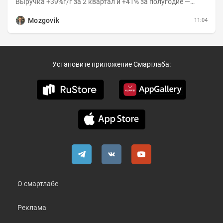
Выручка +39%г/г за 2 квартал и +41% за полугодие —
очень сильно 👉Рост выручки ПАК...
Mozgovik
11:04
Установите приложение Смартлаба:
О смартлабе
Реклама