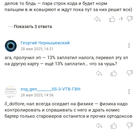
делов то блдь — пара строк кода и будет норм
пальцем в ж ковыряют и ждут пока пут за них решит все)
-1
Показать 3 ответа
Георгий Чернышевский
28 мая 2025, 14:51
ага, пролучил зп — 13% заплатил налога, перевел эту зп
на другую карту — ещё 13% заплатил… что за чушь?
evg_gen________IIS-3-VTB-ГВН
28 мая 2025, 14:56
il_dottore, нал всегда оседает на физике — физика надо
контролировать и спрашивать с него и драть комис
бартер только староверов останется и прочих ортодоксов