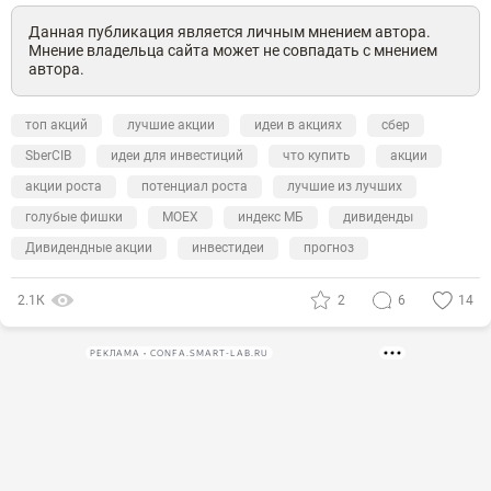
Данная публикация является личным мнением автора.
Мнение владельца сайта может не совпадать с мнением
автора.
топ акций
лучшие акции
идеи в акциях
сбер
SberCIB
идеи для инвестиций
что купить
акции
акции роста
потенциал роста
лучшие из лучших
голубые фишки
MOEX
индекс МБ
дивиденды
Дивидендные акции
инвестидеи
прогноз
2.1К
2
6
14
РЕКЛАМА • CONFA.SMART-LAB.RU