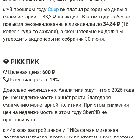
👉В прошлом году
Сбер
выплатил рекордные дивы в
своей истории — 33,3 ₽ на акцию. В этом году Набсовет
повысил рекомендованные дивиденды до
34,84 ₽
(16
копеек куда-то зажали), а окончательно их должны
утвердить акционеры на собрании 30 июня.
💎 PIKK ПИК
🤑Целевая цена:
600 ₽
🚀Потенциал роста:
19%
Довольно неожиданно. Аналитики ждут, что с 2026 года
рынок недвижимости начнёт расти благодаря
смягчению монетарной политики. При этом снижения
цен на недвижимость в этом году SberCIB не
прогнозируют.
👉Из всех застройщиков у ПИКа самая мизерная
долговая нагрузка (всего 0,2х по итогам 2024), поэтому