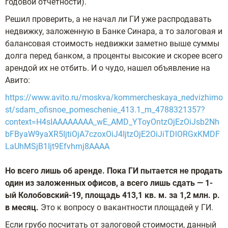
годовой отчетности).
Решил проверить, а не начал ли ГИ уже распродавать
недвижку, заложенную в Банке Синара, а то залоговая и
балансовая стоимость недвижки заметно выше суммы
долга перед банком, а проценты высокие и скорее всего
арендой их не отбить. И о чудо, нашел объявление на
Авито:
https://www.avito.ru/moskva/kommercheskaya_nedvizhimo
st/sdam_ofisnoe_pomeschenie_413.1_m_4788321357?
context=H4sIAAAAAAAA_wE_AMD_YToyOntzOjEzOiJsb2Nh
bFByaW9yaXR5IjtiOjA7czoxOiJ4IjtzOjE2OiJiTDlORGxKMDF
LaUhMSjB1Ijt9Efvhmj8AAAA
Но всего лишь об аренде. Пока ГИ пытается не продать
один из заложенных офисов, а всего лишь сдать — 1-
ый Колобовский-19, площадь 413,1 кв. м. за 1,2 млн. р.
в месяц.
Это к вопросу о вакантности площадей у ГИ.
Если грубо посчитать от залоговой стоимости, данный